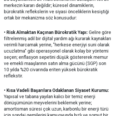
merkezin kararı değildir; küresel dinamiklerin,
bürokratik reflekslerin ve siyasi önceliklerin kesiştiği
ortak bir mekanizma söz konusudur:
•
Risk Almaktan Kaçınan Bürokratik Yapı:
Gelire göre
filtrelenmiş adil bir dijital yardım ağı kurarak kaynakları
verimli harcamak yerine, "herkese enerjiyi suni olarak
ucuzlatma" gibi operasyonel olarak kolay bir yöntemi
seçen; enflasyon sepetini düşük göstererek memur
ve emekli maaşlarının satın alma gücünü (SGP) son
10 yılda %20 civarında eriten yüksek bürokratik
reflekstir.
• Kısa Vadeli Başarılara Odaklanan Siyaset Kurumu:
Yapısal ve tabana yayılan kalıcı bir temiz enerji
dönüşümünün meyvelerini beklemek yerine;
amortisman süresi çok uzun, karbonlu bir enerji türü
için sondaj gemilerini kamuoyunda hızlı ve somut bir