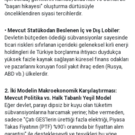
"başarı hikayesi" oluşturma dürtüsüyle
önceliklendiren siyasi tercihlerdir.
• Mevcut Statükodan Beslenen İç ve Dış Lobiler
:
Devletin bütçeden ödediği sübvansiyonlar sayesinde
ticari riskleri sıfırlanan içerideki geleneksel kirli enerji
holdingleri ile Türkiye borçlanma ihtiyacı duydukça
yüksek faizle kaynak sağlayan küresel finans odakları
ve pazarlarını koruyan fosil yakıt ihraç eden (Rusya,
ABD vb.) ülkelerdir.
2. İki Modelin Makroekonomik Karşılaştırması:
Mevcut Politika vs. Halk Tabanlı Yeşil Model
Eğer devlet, parayı dipsiz bir kuyu olan tüketim
sübvansiyonlarına harcamak yerine; hibe vermeden,
sadece "Çatı GES'lerin ürettiği fazla elektriği, Piyasa
Takas Fiyatının (PTF) %90'ı oranında bir fiyattan alım
garantisi" ile destekleseydi ve teşvikleri bu yöne