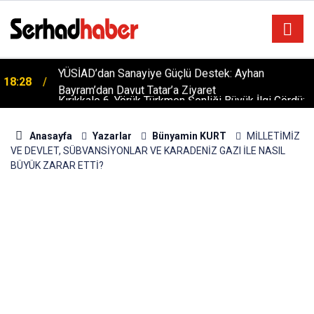
Kırıkkale 6. Yörük Türkmen Şenliği Büyük İlgi Gördü:
18:06
Hedef Küresel Tanıtım
Anasayfa
Yazarlar
Bünyamin KURT
MİLLETİMİZ
VE DEVLET, SÜBVANSİYONLAR VE KARADENİZ GAZI İLE NASIL
BÜYÜK ZARAR ETTİ?