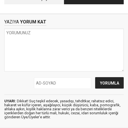
İbadeti Gösterişe
HATIRASI Prof. Dr.
Kurban Etmek
Salih Şimşek
YAZIYA
YORUM KAT
UYARI:
Dikkat! Suç teşkil edecek, yasadışı, tehditkar, rahatsız edici,
hakaret ve küfür içeren, aşağılayıcı, küçük düşürücü, kaba, pornografik,
ahlaka aykırı, kişilik haklarına zarar verici ya da benzeri niteliklerde
içeriklerden doğan her türlü mali, hukuki, cezai, idari sorumluluk içeriği
gönderen Üye/Üyeler’e aittir.