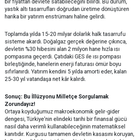
bir fiyattan devlete satabileceğini bilirdi. Bu durum,
yastık altı tasarrufları doğrudan üretime dönüştüren
harika bir yatırım enstrümanı haline gelirdi.
Toplamda yılda 15-20 milyar dolarlık halk tasarrufu
sisteme akardı. Doğalgaz gerçek değerine çıkınca,
devletin %30 hibesini alan 2 milyon hane hızla ısı
pompasına geçerdi. Çatıdaki GES ile ısı pompası
birleştiğinde, hanelerin enerji faturası ömür boyu
sıfırlanırdı. Yatırım kendini 5 yılda amorti eder, kalan
25-30 yıl vatandaşa net kâr kalırdı.
Sonuç: Bu İllüzyonu Milletçe Sorgulamak
Zorundayız!
Ortaya koyduğumuz makroekonomik gelir-gider
dengesi, Türkiye'nin elindeki tarihi bir finansal gücü
nasıl daha verimli kullanabileceğinin matematiksel
kanıtıdır. Kurgusu tamamen devletin kasasını koruyan,