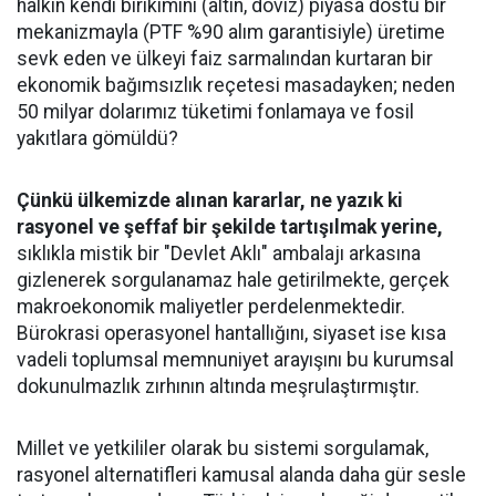
halkın kendi birikimini (altın, döviz) piyasa dostu bir
mekanizmayla (PTF %90 alım garantisiyle) üretime
sevk eden ve ülkeyi faiz sarmalından kurtaran bir
ekonomik bağımsızlık reçetesi masadayken; neden
50 milyar dolarımız tüketimi fonlamaya ve fosil
yakıtlara gömüldü?
Çünkü ülkemizde alınan kararlar, ne yazık ki
rasyonel ve şeffaf bir şekilde tartışılmak yerine,
sıklıkla mistik bir "Devlet Aklı" ambalajı arkasına
gizlenerek sorgulanamaz hale getirilmekte, gerçek
makroekonomik maliyetler perdelenmektedir.
Bürokrasi operasyonel hantallığını, siyaset ise kısa
vadeli toplumsal memnuniyet arayışını bu kurumsal
dokunulmazlık zırhının altında meşrulaştırmıştır.
Millet ve yetkililer olarak bu sistemi sorgulamak,
rasyonel alternatifleri kamusal alanda daha gür sesle