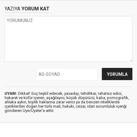
VE KARADENİZ GAZI
YAZIYA
YORUM KAT
İLE NASIL BÜYÜK
ZARAR ETTİ?
UYARI:
Dikkat! Suç teşkil edecek, yasadışı, tehditkar, rahatsız edici,
hakaret ve küfür içeren, aşağılayıcı, küçük düşürücü, kaba, pornografik,
ahlaka aykırı, kişilik haklarına zarar verici ya da benzeri niteliklerde
içeriklerden doğan her türlü mali, hukuki, cezai, idari sorumluluk içeriği
gönderen Üye/Üyeler’e aittir.