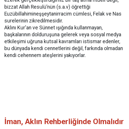
ezerek gerçekleştirdiğimiz bir taş atma ritüeli değil;
bizzat Allah Resulü’nün (s.a.v) öğrettiği
Euzübillahimineşşeytanirracim cümlesi, Felak ve Nas
surelerinin zikredilmesidir.
​Aklını Kur'an ve Sünnet ışığında kullanmayan,
başkalarının dolduruşuna gelerek veya sosyal medya
etkileşimi uğruna kutsal kavramları istismar edenler,
bu dünyada kendi cennetlerini değil, farkında olmadan
kendi cehennem ateşlerini yakıyorlar.
​İman, Aklın Rehberliğinde Olmalıdır