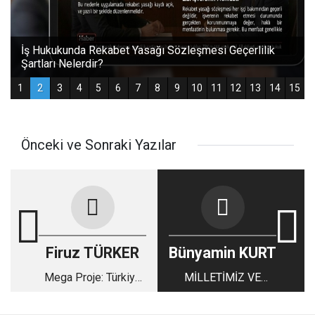
Önceki ve Sonraki Yazılar
Firuz TÜRKER
Bünyamin KURT
Mega Proje: Türkiye
MİLLETİMİZ VE
Siyasetinde Yeni Bir
DEVLET,
Dizayn mı?
SÜBVANSİYONLAR