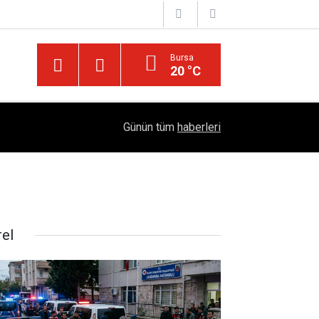
Bursa
20 °C
Türkiye'yi Değiştiren Lider Turgut Özal'ın Asıl 
04:20
Günün tüm
haberleri
Mühendislik Hikayesi
rel