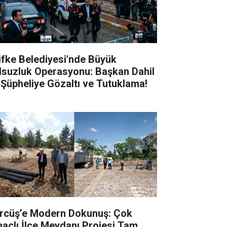
lifke Belediyesi'nde Büyük
lsuzluk Operasyonu: Başkan Dahil
 Şüpheliye Gözaltı ve Tutuklama!
rcüş’e Modern Dokunuş: Çok
açlı İlçe Meydanı Projesi Tam