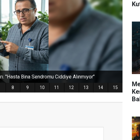
Ku
Mer
Kes
Ba