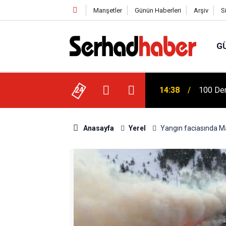
Manşetler
Günün Haberleri
Arşiv
S
G
 Ziya Gökalp Eğitim Fakültesi Yeni
24
14:38
100 Der
Anasayfa
Yerel
Yangın faciasında Ma