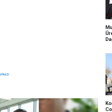
Mu
Ür
Dağ
erkezi
Ko
Co