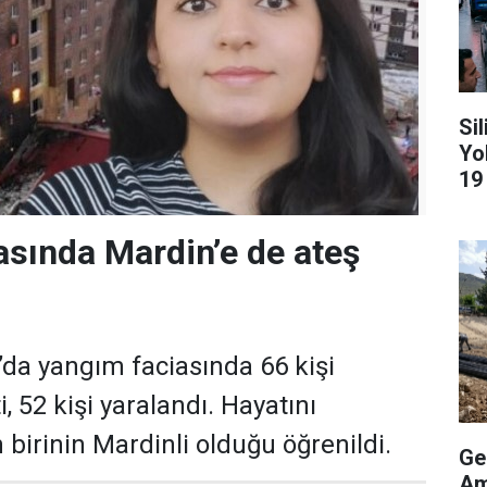
Si
Yo
19
asında Mardin’e de ateş
’da yangım faciasında 66 kişi
i, 52 kişi yaralandı. Hayatını
birinin Mardinli olduğu öğrenildi.
Ge
Am