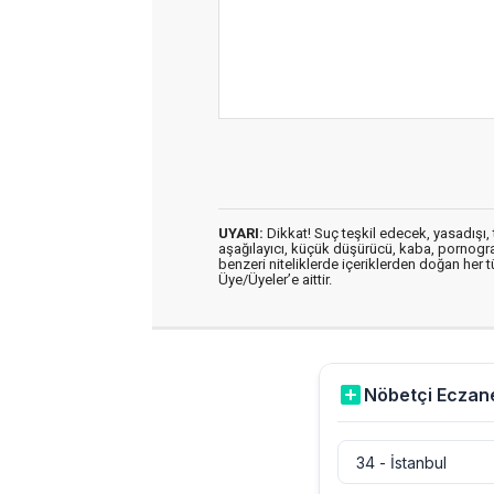
UYARI:
Dikkat! Suç teşkil edecek, yasadışı, t
aşağılayıcı, küçük düşürücü, kaba, pornografik
benzeri niteliklerde içeriklerden doğan her t
Üye/Üyeler’e aittir.