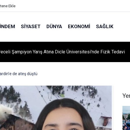
itene Ekle
ÜNDEM
SIYASET
DÜNYA
EKONOMI
SAĞLIK
eceli Şampiyon Yarış Atına Dicle Üniversitesi'nde Fizik Tedavi
rdin’e de ateş düştü
Ye