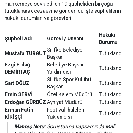
mahkemeye sevk edilen 19 şüpheliden birçoğu
tutuklanarak cezaevine gönderildi. İşte şüphelilerin
hukuki durumları ve görevleri:
Hukuki
Şüpheli Adı
Görevi / Unvanı
Durumu
Silifke Belediye
Mustafa TURGUT
Tutuklandı
Başkanı
Ezgi Erdağ
Belediye Başkan
Tutuklandı
DEMİRTAŞ
Yardımcısı
Silifke Spor Kulübü
Sait OĞUZ
Tutuklandı
Başkanı
Ersin SERVİ
Özel Kalem Müdürü
Tutuklandı
Erdoğan GÜRBÜZ
Ayniyat Müdürü
Tutuklandı
Erman Fatih
Festival İhaleleri
Tutuklandı
KİRİŞÇİ
Yüklenicisi
Mahreç Notu:
Soruşturma kapsamında Mali