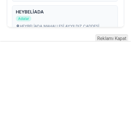
Reklamı Kapat
Serhad Haber © 2015
Anasayfa
Künye
İletişim
Gizlilik İlkeleri
Sitene Ekle