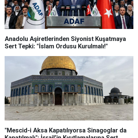
Anadolu Aşiretlerinden Siyonist Kuşatmaya
Sert Tepki: "İslam Ordusu Kurulmalı!"
"Mescid-i Aksa Kapatılıyorsa Sinagoglar da
Kapatılmalı": İsrail’in Kısıtlamalarına Sert