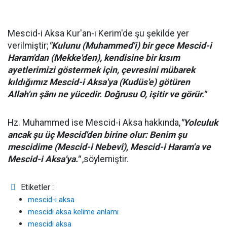
Mescid-i Aksa Kur'an-ı Kerim'de şu şekilde yer
verilmiştir;
"Kulunu (Muhammed'i) bir gece Mescid-i
Haram'dan (Mekke'den), kendisine bir kısım
ayetlerimizi göstermek için, çevresini mübarek
kıldığımız Mescid-i Aksa'ya (Kudüs'e) götüren
Allah'ın şânı ne yücedir. Doğrusu O, işitir ve görür."
Hz. Muhammed ise Mescid-i Aksa hakkında,
"Yolculuk
ancak şu üç Mescid'den birine olur: Benim şu
mescidime (Mescid-i Nebevî), Mescid-i Haram'a ve
Mescid-i Aksa'ya."
,söylemiştir.
Etiketler :
mescid-i aksa
mescidi aksa kelime anlamı
mescidi aksa