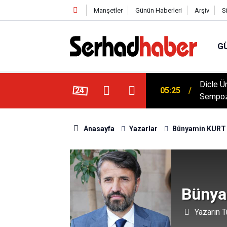
Manşetler
Günün Haberleri
Arşiv
S
G
Dicle Ü
 Düşük Kalorili Multi-Fiber İçecek Tozu
24
05:25
Sempoz
Anasayfa
Yazarlar
Bünyamin KURT
Bünya
Yazarın T