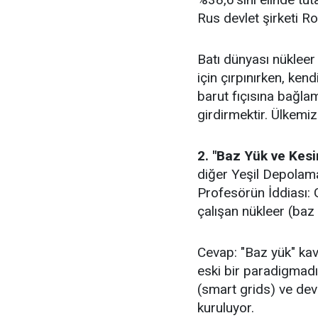
Rus devlet şirketi Ro
Batı dünyası nükleer
için çırpınırken, ken
barut fıçısına bağlam
girdirmektir. Ülkemi
2. "Baz Yük ve Kesi
diğer Yeşil Depola
Profesörün İddiası: G
çalışan nükleer (baz 
Cevap: "Baz yük" kavr
eski bir paradigmadır
(smart grids) ve de
kuruluyor.