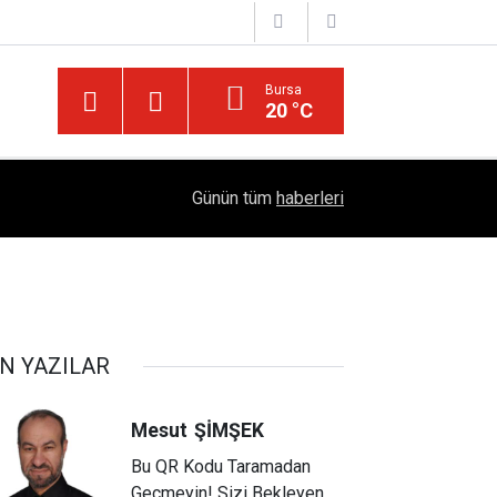
Bursa
20 °C
Diyarbakır’ın Asırlık Edebiyat Hafızası: "Diyarbe
05:18
Günün tüm
haberleri
Çıktı
N YAZILAR
Mesut
ŞİMŞEK
Bu QR Kodu Taramadan
Geçmeyin! Sizi Bekleyen