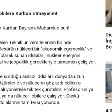
obilere Kurban Etmeyelim!
n Kurban Bayramı Mübarek olsun!
Dic
İn
len Teknik üniversitelerinin birinde
Bö
esörün nükleeri bir "ekonomik egemenlik" ve
olarak sunan iddiaları, nükleer enerjinin
 ve jeopolitik gerçekleriyle tamamen çelişiyor.
e sürdüğü asılsız iddiaları, dünyada uzun
özümlerle ve nükleerin göz ardı edilen o
alı yönleriyle tek tek çürütelim: Profesörün ya
ya da nükleer lobilere çalışıyor. Çünkü
ddialarının tam tersi yönünde.
4.