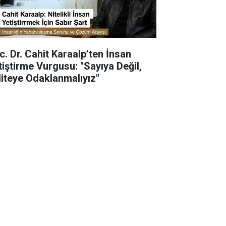
c. Dr. Cahit Karaalp’ten İnsan
tiştirme Vurgusu: "Sayıya Değil,
liteye Odaklanmalıyız"