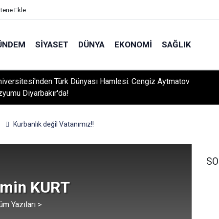
itene Ekle
ÜNDEM
SIYASET
DÜNYA
EKONOMI
SAĞLIK
niversitesi'nden Türk Dünyası Hamlesi: Cengiz Aytmatov
yumu Diyarbakır'da!
Kurbanlık değil Vatanımız!!
SO
min KURT
üm Yazıları >