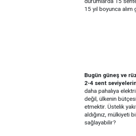
durumlarda 15 sente 
15 yıl boyunca alım g
Bugün güneş ve rüzg
2-4 sent seviyeler
daha pahalıya elektr
değil, ülkenin bütçes
etmektir. Üstelik ya
aldığınız, mülkiyeti b
sağlayabilir?