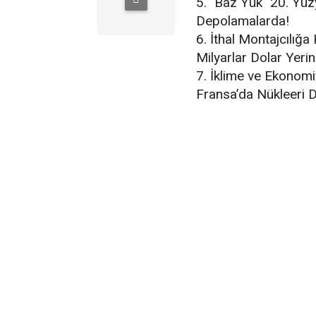
5. "Baz Yük" 20. Yüzy
Depolamalarda!
6. İthal Montajcılığa
Milyarlar Dolar Yeri
7. İklime ve Ekonomiy
Fransa’da Nükleeri Du