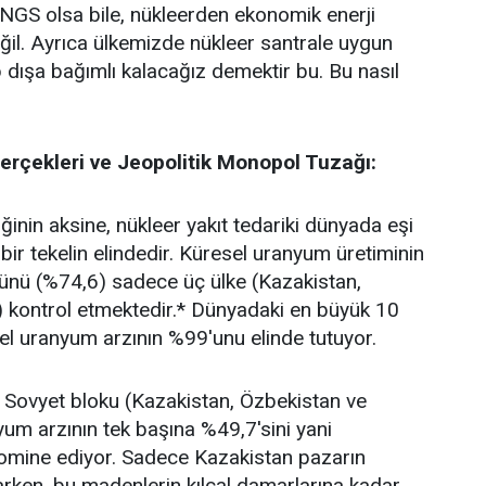
 NGS olsa bile, nükleerden ekonomik enerji
l. Ayrıca ülkemizde nükleer santrale uygun
dışa bağımlı kalacağız demektir bu. Bu nasıl
rçekleri ve Jeopolitik Monopol Tuzağı:
ğinin aksine, nükleer yakıt tedariki dünyada eşi
ir tekelin elindedir. Küresel uranyum üretiminin
ünü (%74,6) sadece üç ülke (Kazakistan,
kontrol etmektedir.* Dünyadaki en büyük 10
sel uranyum arzının %99'unu elinde tutuyor.
 Sovyet bloku (Kazakistan, Özbekistan ve
um arzının tek başına %49,7'sini yani
domine ediyor. Sadece Kazakistan pazarın
tarken, bu madenlerin kılcal damarlarına kadar