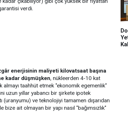
kadar çıkabiliyor) gibi çok yüksek bir fiyattan
arantisi verdi.
Do
Ye
Ka
âr enerjisinin maliyeti kilovatsaat başına
ine kadar düşmüşken
, nükleerden 4-10 kat
ik almayı taahhüt etmek "ekonomik egemenlik"
ini uzun yıllar yabancı bir şirkete ipotek
kıtı (uranyumu) ve teknolojiyi tamamen dışarıdan
ile bize ait olmayan bir yapı nasıl "bağımsızlık"