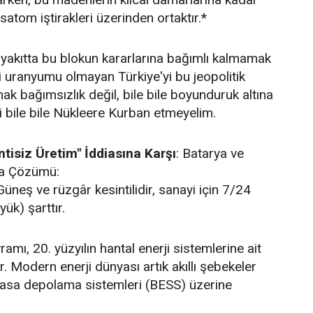
satom iştirakleri üzerinden ortaktır.*
 yakıtta bu blokun kararlarına bağımlı kalmamak
di uranyumu olmayan Türkiye'yi bu jeopolitik
ak bağımsızlık değil, bile bile boyunduruk altına
zi bile bile Nükleere Kurban etmeyelim.
ntisiz Üretim" İddiasına Karşı
: Batarya ve
ma Çözümü:
üneş ve rüzgâr kesintilidir, sanayi için 7/24
yük) şarttır.
amı, 20. yüzyılın hantal enerji sistemlerine ait
. Modern enerji dünyası artık akıllı şebekeler
vasa depolama sistemleri (BESS) üzerine