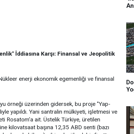
An
lik" İddiasına Karşı: Finansal ve Jeopolitik
Nükleer enerji ekonomik egemenliği ve finansal
Do
Yo
u örneği üzerinden gidersek, bu proje "Yap-
yle yapıldı. Yani santralin mülkiyeti, işletmesi ve
eti Rosatom’a ait. Üstelik Türkiye, üretilen
sine kilovatsaat başına 12,35 ABD senti (bazı