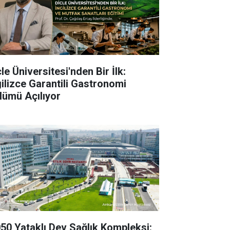
le Üniversitesi'nden Bir İlk:
gilizce Garantili Gastronomi
lümü Açılıyor
050 Yataklı Dev Sağlık Kompleksi: