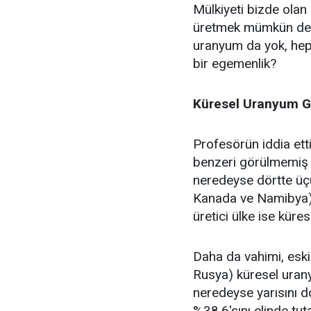
Mülkiyeti bizde olan
üretmek mümkün deği
uranyum da yok, hep 
bir egemenlik?
Küresel Uranyum Ge
Profesörün iddia etti
benzeri görülmemiş b
neredeyse dörtte üç
Kanada ve Namibya) 
üretici ülke ise küre
Daha da vahimi, eski
Rusya) küresel urany
neredeyse yarısını 
%38,6'sını elinde tu