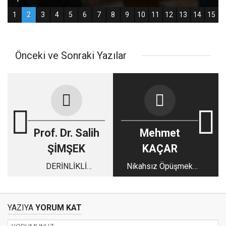
Önceki ve Sonraki Yazılar
Prof. Dr. Salih
Mehmet
ŞİMŞEK
KAÇAR
DERİNLİKLİ
Nikahsız Öpüşmek
NOTLARDAN
Zina Sayılır mı? İş
SEÇMELER Prof. Dr.
Gereği Oyunculuk ve
Salih Şimşek
Dini Sınırlar
YAZIYA
YORUM KAT