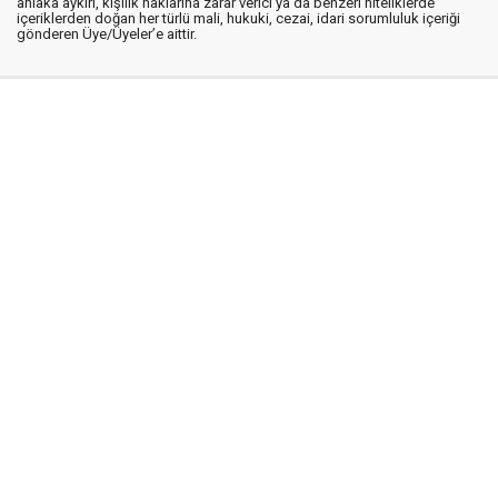
ahlaka aykırı, kişilik haklarına zarar verici ya da benzeri niteliklerde
içeriklerden doğan her türlü mali, hukuki, cezai, idari sorumluluk içeriği
gönderen Üye/Üyeler’e aittir.