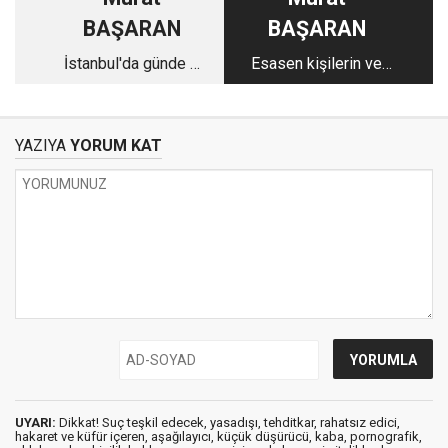
BAŞARAN
BAŞARAN
İstanbul'da günde 8
Esasen kişilerin ve
miting yapan bir
kurumların
adam...
geçmişlerinde hataları
olabilir.
YAZIYA
YORUM KAT
UYARI:
Dikkat! Suç teşkil edecek, yasadışı, tehditkar, rahatsız edici,
hakaret ve küfür içeren, aşağılayıcı, küçük düşürücü, kaba, pornografik,