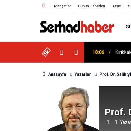
Manşetler
Günün Haberleri
Arşiv
S
G
ek: Ayhan Bayram’dan Davut Tatar’a Ziyaret
24
18:06
Kırıkka
Anasayfa
Yazarlar
Prof. Dr. Salih 
Prof. 
Yazar