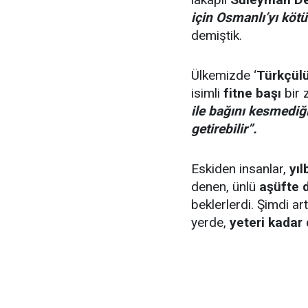
için Osmanlı’yı köt
demiştik.
Ülkemizde ‘
Türkçülü
isimli
fitne başı
bir 
ile bağını kesmedi
getirebilir”.
Eskiden insanlar,
yıl
denen, ünlü
aşüfte 
beklerlerdi. Şimdi ar
yerde,
yeteri kadar