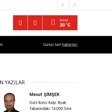
Bursa
20 °C
İslam'da "Kocaya İtaat" Söylemi Tartışılıyor: Kur'
ım
17:37
Günün tüm
haberleri
Öngörüyor?
N YAZILAR
Mesut
ŞİMŞEK
Gizli İkinci Kalp: Ayak
Tabanındaki 14.000 Sinir