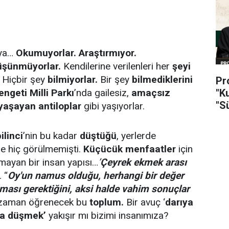
 ya…
Okumuyorlar.
Araştırmıyor.
şünmüyorlar.
Kendilerine verilenleri her
şeyi
. Hiçbir şey
bilmiyorlar.
Bir şey
bilmediklerini
Pr
engeti Milli Parkı
’nda gailesiz,
amaçsız
"K
"S
yaşayan antiloplar
gibi yaşıyorlar.
ilinci
’nin bu kadar
düştüğü
, yerlerde
e hiç görülmemişti.
Küçücük menfaatler
için
lmayan bir insan yapısı…
’
Çeyrek
ekmek arası
…
“
Oy'un namus olduğu, herhangi bir değer
aması gerektiğini, aksi halde vahim sonuçlar
 zaman öğrenecek bu
toplum.
Bir avuç ‘
darıya
a düşmek’
yakışır mı bizimi insanımıza?