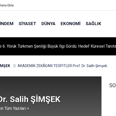
itene Ekle
ÜNDEM
SIYASET
DÜNYA
EKONOMI
SAĞLIK
le 6. Yörük Türkmen Şenliği Büyük İlgi Gördü: Hedef Küresel Tanıt
ŞİMŞEK
AKADEMİK ZEKÂDAN TESPİTLER Prof. Dr. Salih Şimşek
SO
Dr. Salih ŞİMŞEK
ın Tüm Yazıları >