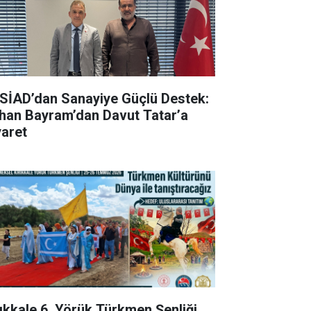
SİAD’dan Sanayiye Güçlü Destek:
han Bayram’dan Davut Tatar’a
yaret
rıkkale 6. Yörük Türkmen Şenliği