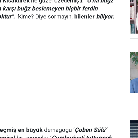
l Kısakürek
ne güzel özetlemişti: "
O’na buğz
a karşı buğz beslemeyen hiçbir ferdin
tur". ‘
Kime? Diye sormayın,
bilenler
biliyor.
geçmiş
en büyük
demagogu ‘
Çoban Sülü’
mirel
bir zamanlar ‘
Cumhuriyeti tutturmak