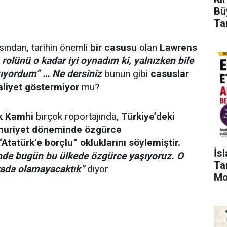
Bü
Ta
sından, tarihin önemli
bir casusu
olan
Lawrens
olünü o kadar iyi oynadım ki, yalnızken bile
ıyordum” … Ne dersiniz
bunun gibi
casuslar
aliyet göstermiyor
mu?
k Kamhi
birçok röportajında,
Türkiye’deki
mhuriyet döneminde özgürce
Atatürk’e borçlu” okluklarını söylemiştir.
İs
inde bugün bu ülkede özgürce yaşıyoruz. O
Tar
rada olamayacaktık”
diyor
Mo