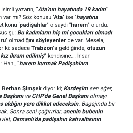
isimli yazarın, “
Ata’nın hayatında 19 kadın
”
n var mı? Söz konusu
‘Ata’
ise "
hayatına
et konu ‘
padişahlar’
olsaydı "
harem
" olurdu.
sus şu:
Bu kadınların hiç mi çocukları olmadı
ru’
olmadığını
söyleyenler
de var. Mesela,
r ki: sadece
Trabzon
’a geldiğinde,
otuzun
 kız ikram edilmiş
” kendisine…. İnsan
 Hani, “
harem kurmak Padişahlara
n
Berhan Şimşek
diyor ki;
Kardeşim
sen eğer,
e Başkanı
ve
CHP’de Genel Başkanı
olmayı
s aldığın yere dikkat edeceksin
. Bagajında bir
k. Sonra seni çağırırlar,
anenin bubenin
vlet,
Osmanlı’da padişahın kahvaltısının