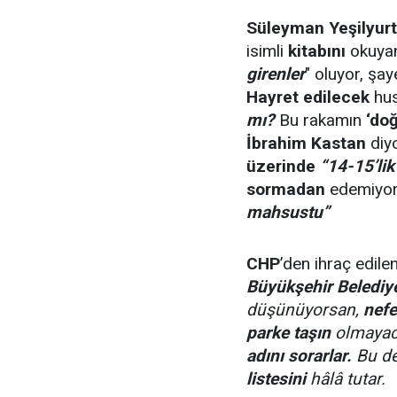
Süleyman Yeşilyurt
isimli
kitabını
okuya
girenler
" oluyor, şay
Hayret edilecek
hu
mı?
Bu rakamın
‘doğ
İbrahim Kastan
diyo
üzerinde
“14-15’lik
sormadan
edemiyor:
mahsustu”
CHP
’den ihraç edile
Büyükşehir Belediy
düşünüyorsan,
nefe
parke taşın
olmayaca
adını sorarlar.
Bu de
listesini
hâlâ tutar.