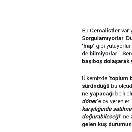
Bu
Cemalistler
var
Sorgulamıyorlar
.
Dü
‘hap’
gibi yutuyorlar
de
bilmiyorlar
…
Ser
başıboş dolaşarak 
Ülkemizde ‘
toplum b
süründüğü
bu ölçüd
ne yapacağı
belli o
döner
’
e oy verenler
karşılığında satılm
doğurabileceği
” ne
gelen kuş
durumun