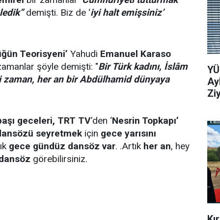
üledik”
demişti.
Biz de ‘
iyi halt emişsiniz’
ğün Teorisyeni’
Yahudi
Emanuel Karaso
zamanlar şöyle demişti: "
Bir Türk kadını, İslâm
YÜ
ği zaman, her an bir Abdülhamid dünyaya
Ay
Zi
başı geceleri,
TRT
TV
’den ‘
Nesrin Topkapı’
dansözü
seyretmek
için
gece yarısını
tık
gece gündüz dansöz var
. .Artık
her an
, hey
 dansöz
görebilirsiniz.
Kı