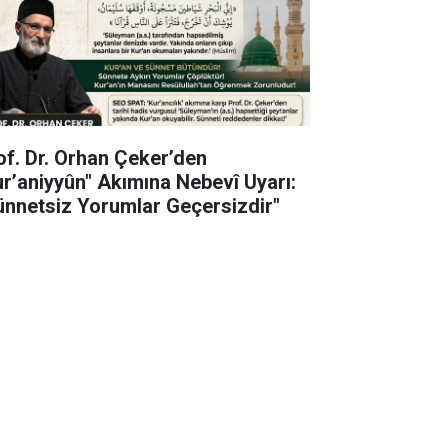
of. Dr. Orhan Çeker’den
ur’aniyyûn" Akımına Nebevî Uyarı:
ünnetsiz Yorumlar Geçersizdir"