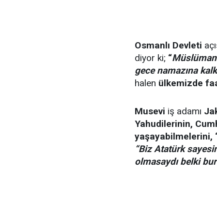
Osmanlı Devleti
açı
diyor ki;
“
Müslüman r
gece namazına kalk
halen
ülkemizde
fa
Musevi
iş adamı
Ja
Yahudilerinin, Cu
yaşayabilmelerini, “
“Biz Atatürk sayes
olmasaydı belki bu