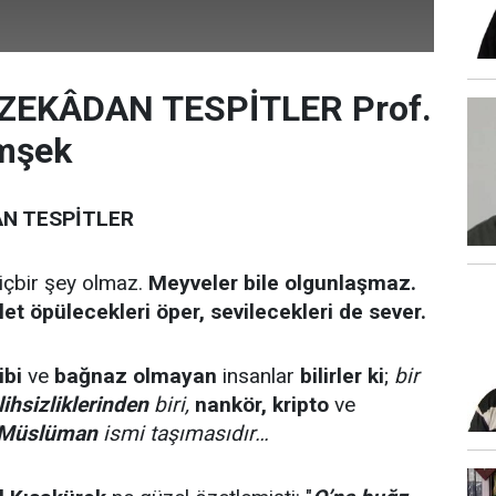
ZEKÂDAN TESPİTLER Prof.
imşek
N TESPİTLER
içbir şey olmaz.
Meyveler bile olgunlaşmaz.
let öpülecekleri öper, sevilecekleri de sever.
ibi
ve
bağnaz olmayan
insanlar
bilirler ki
;
bir
lihsizliklerinden
biri,
nankör, kripto
ve
Müslüman
ismi taşımasıdır…