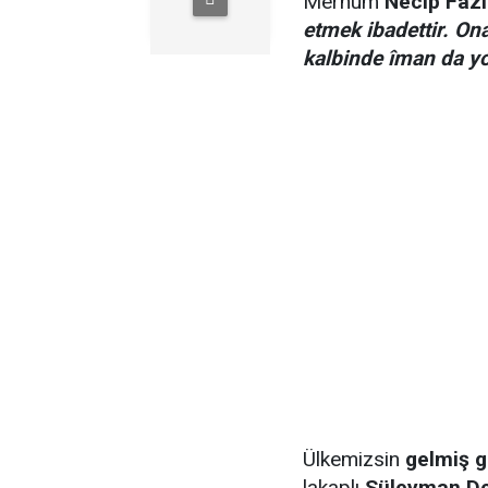
Merhum
Necip Fazı
etmek ibadettir. On
kalbinde îman da yok
Ülkemizsin
gelmiş 
lakaplı
Süleyman De