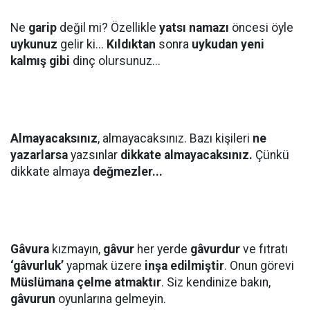
Ne
garip
değil mi? Özellikle
yatsı namazı
öncesi öyle
uykunuz
gelir ki...
Kıldıktan
sonra
uykudan yeni
kalmış gibi
dinç olursunuz...
Almayacaksınız
, almayacaksınız. Bazı kişileri
ne
yazarlarsa
yazsınlar
dikkate almayacaksınız.
Çünkü
dikkate almaya
değmezler...
Gâvura
kızmayın,
gâvur
her yerde
gâvurdur
ve fıtratı
‘gâvurluk’
yapmak üzere
inşa
edilmiştir
. Onun görevi
Müslümana çelme atmaktır
. Siz kendinize bakın,
g
âvurun
oyunlarına gelmeyin.