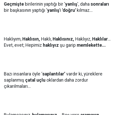
Geçmişte
birilerinin yaptığı bir '
yanlış
', daha
sonraları
bir başkasının yaptığı '
yanlış'
ı
'doğru'
kılmaz...
Haklıyım,
Haklısın,
Haklı,
Haklısınız,
Haklıyız,
Haklılar
…
Evet, evet; Hepimiz
haklıyız
şu garip
memlekette...
Bazı insanlara öyle ‘
saplantılar’
vardır ki, yüreklere
saplanmış
çatal uçlu
oklardan daha zordur
çıkarılmaları...