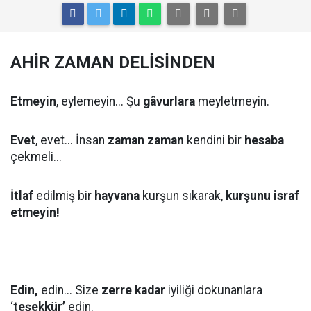
AHİR ZAMAN DELİSİNDEN
Etmeyin
, eylemeyin... Şu
gâvurlara
meyletmeyin.
Evet
, evet... İnsan
zaman zaman
kendini bir
hesaba
çekmeli...
İtlaf
edilmiş bir
hayvana
kurşun sıkarak,
kurşunu israf
etmeyin!
Edin,
edin... Size
zerre kadar
iyiliği dokunanlara
‘
teşekkür’
edin.