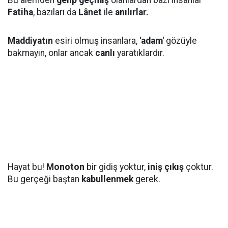
Bu âlemden
gelip geçmiş
olanlardan bazı insanlar
Fatiha
, bazıları da
Lânet
ile
anılırlar.
Maddiyatın
esiri olmuş insanlara,
'adam'
gözüyle
bakmayın, onlar ancak
canlı
yaratıklardır.
Hayat bu!
Monoton
bir gidiş yoktur,
iniş çıkış
çoktur.
Bu gerçeği baştan
kabullenmek
gerek.