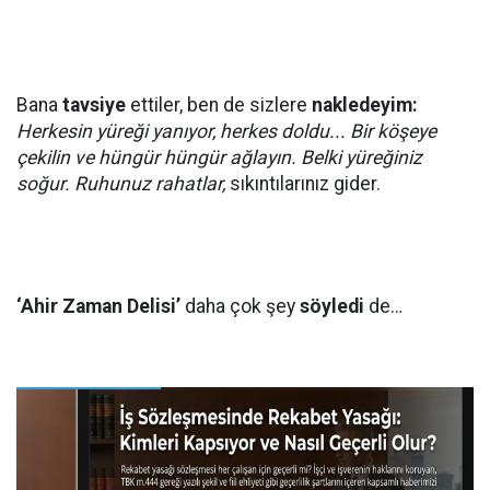
Bana
tavsiye
ettiler, ben de sizlere
nakledeyim:
Herkesin yüreği yanıyor, herkes doldu... Bir köşeye
çekilin ve hüngür hüngür ağlayın. Belki yüreğiniz
soğur. Ruhunuz rahatlar,
sıkıntılarınız gider.
‘Ahir Zaman Delisi’
daha çok şey
söyledi
de…