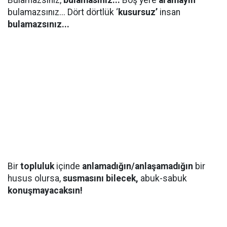
Bulamazsınız,
bulamasınız...
Boş yere
aramayın
bulamazsınız... Dört dörtlük ‘
kusursuz’
insan
bulamazsınız...
Bir
topluluk
içinde
anlamadığın/anlaşamadığın
bir
husus olursa,
susmasını bilecek,
abuk-sabuk
konuşmayacaksın!