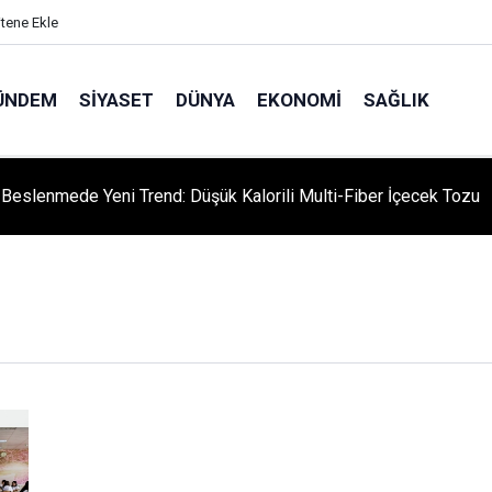
itene Ekle
ÜNDEM
SIYASET
DÜNYA
EKONOMI
SAĞLIK
ı Beslenmede Yeni Trend: Düşük Kalorili Multi-Fiber İçecek Tozu
niversitesi'nden Türk Dünyası Hamlesi: Cengiz Aytmatov
yumu Diyarbakır'da!