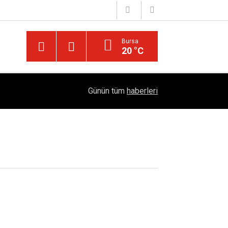
Bursa
20 °C
Diyarbakır’ın Asırlık Edebiyat Hafızası: "Diyarbe
05:18
Günün tüm
haberleri
Çıktı