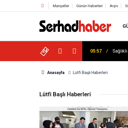
Manşetler
Günün Haberleri
Arşiv
S
G
05:57
Sağlıkl
Dicle Ü
24
05:25
Sempoz
Anasayfa
Lütfi Başlı Haberleri
Lütfi Başlı Haberleri