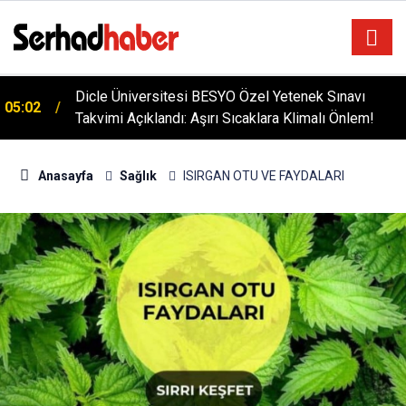
Dicle Üniversitesi BESYO Özel Yetenek Sınavı
05:02
Takvimi Açıklandı: Aşırı Sıcaklara Klimalı Önlem!
Anasayfa
Sağlık
ISIRGAN OTU VE FAYDALARI