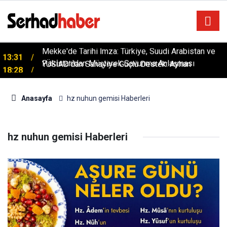
Mekke'de Tarihi İmza: Türkiye, Suudi Arabistan ve
13:31
Pakistan'dan Müşterek Savunma Anlaşması
YÜSİAD’dan Sanayiye Güçlü Destek: Ayhan
18:28
Bayram’dan Davut Tatar’a Ziyaret
Anasayfa
hz nuhun gemisi Haberleri
hz nuhun gemisi Haberleri