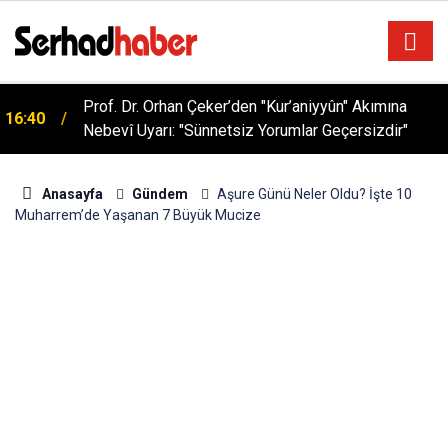
Prof. Dr. Orhan Çeker’den "Kur’aniyyûn" Akımına
16:40
Sağlıklı Beslenmede Yeni Trend: Düşük Kalorili
Nebevî Uyarı: "Sünnetsiz Yorumlar Geçersizdir"
05:57
Multi-Fiber İçecek Tozu
Anasayfa
Gündem
Aşure Günü Neler Oldu? İşte 10
Muharrem’de Yaşanan 7 Büyük Mucize