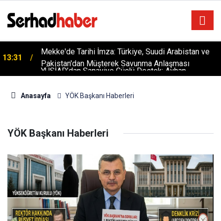
Mekke'de Tarihi İmza: Türkiye, Suudi Arabistan ve
13:31
Pakistan'dan Müşterek Savunma Anlaşması
YÜSİAD’dan Sanayiye Güçlü Destek: Ayhan
18:28
Bayram’dan Davut Tatar’a Ziyaret
Anasayfa
YÖK Başkanı Haberleri
YÖK Başkanı Haberleri