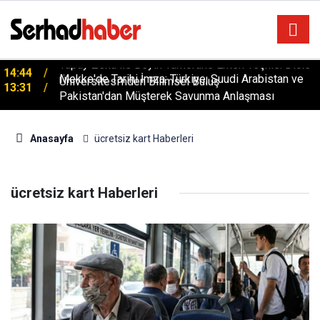
Yapay Zeka ile Beyin Tümörüne Erken Teşhis: Dicle
14:44
Üniversitesi’nden Bilimsel Buluş
Mekke'de Tarihi İmza: Türkiye, Suudi Arabistan ve
13:31
Pakistan'dan Müşterek Savunma Anlaşması
Anasayfa
ücretsiz kart Haberleri
ücretsiz kart Haberleri