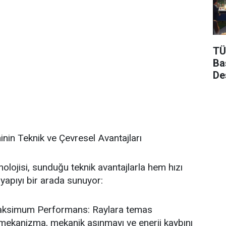
TÜ
Ba
De
inin Teknik ve Çevresel Avantajları
nolojisi, sunduğu teknik avantajlarla hem hızı
apıyı bir arada sunuyor:
Maksimum Performans: Raylara temas
 mekanizma, mekanik aşınmayı ve enerji kaybını