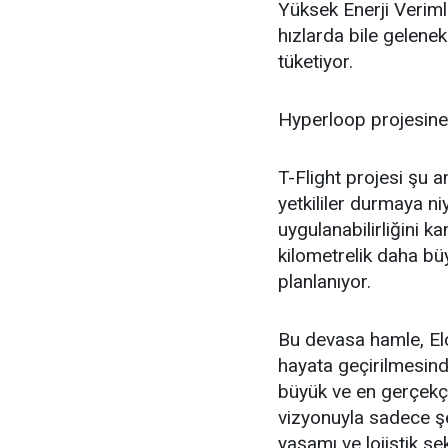
Yüksek Enerji Verimli
hızlarda bile gelene
tüketiyor.
Hyperloop projesine 
T-Flight projesi şu a
yetkililer durmaya ni
uygulanabilirliğini 
kilometrelik daha bü
planlanıyor.
Bu devasa hamle, El
hayata geçirilmesin
büyük ve en gerçekçi 
vizyonuyla sadece şe
yaşamı ve lojistik s