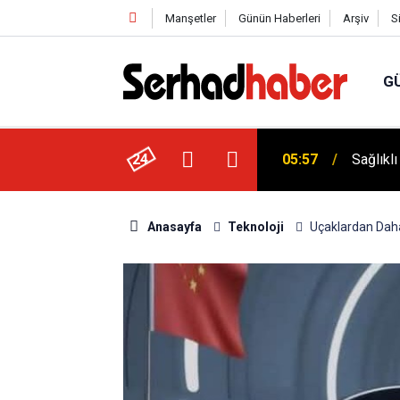
Manşetler
Günün Haberleri
Arşiv
S
G
Dicle Ü
 Düşük Kalorili Multi-Fiber İçecek Tozu
24
05:25
Sempoz
Anasayfa
Teknoloji
Uçaklardan Daha 