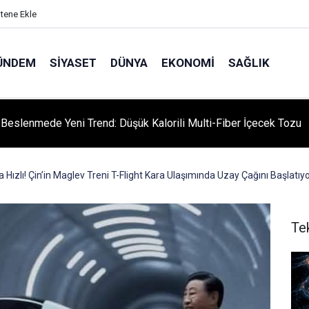
itene Ekle
ÜNDEM
SIYASET
DÜNYA
EKONOMI
SAĞLIK
niversitesi'nden Türk Dünyası Hamlesi: Cengiz Aytmatov
yumu Diyarbakır'da!
Hızlı! Çin’in Maglev Treni T-Flight Kara Ulaşımında Uzay Çağını Başlatıy
Te