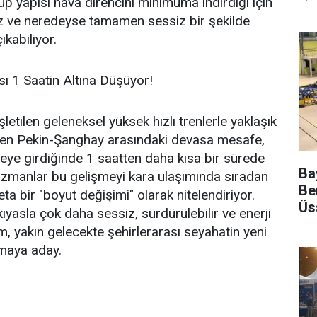
üp yapısı hava direncini minimuma indirdiği için
iz ve neredeyse tamamen sessiz bir şekilde
ıkabiliyor.
ı 1 Saatin Altına Düşüyor!
şletilen geleneksel yüksek hızlı trenlerle yaklaşık
ren Pekin-Şanghay arasındaki devasa mesafe,
reye girdiğinde 1 saatten daha kısa bir sürede
Ba
zmanlar bu gelişmeyi kara ulaşımında sıradan
Be
eta bir "boyut değişimi" olarak nitelendiriyor.
Üs
ıyasla çok daha sessiz, sürdürülebilir ve enerji
m, yakın gelecekte şehirlerarası seyahatin yeni
lmaya aday.