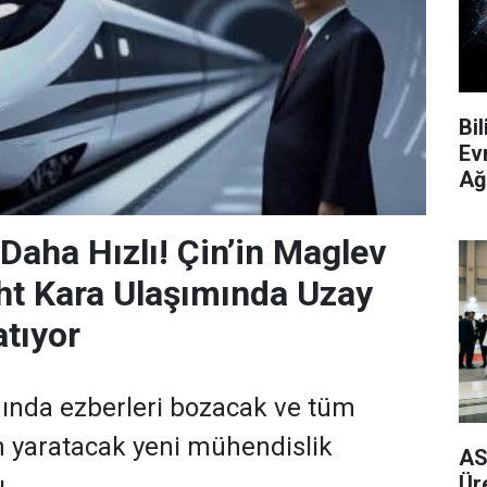
Bi
Ev
Ağ
Daha Hızlı! Çin’in Maglev
ght Kara Ulaşımında Uzay
atıyor
mında ezberleri bozacak ve tüm
 yaratacak yeni mühendislik
AS
Ür
ı.