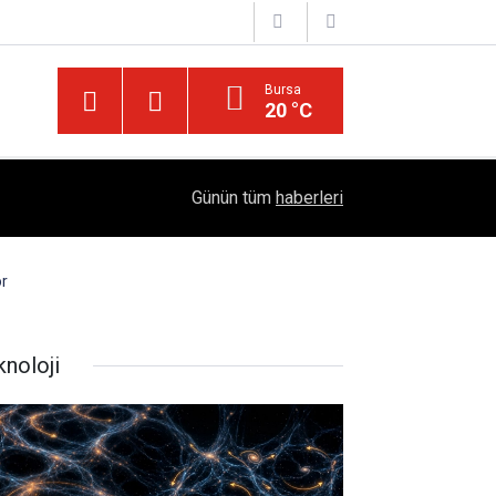
Bursa
20 °C
Diyarbakır’ın Asırlık Edebiyat Hafızası: "Diyarbek
05:18
Günün tüm
haberleri
Çıktı
or
knoloji