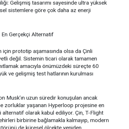
liği: Gelişmiş tasarımı sayesinde ultra yüksek
ksel sistemlere göre çok daha az enerji
En Gerçekçi Alternatif
n için prototip aşamasında olsa da Çinli
yetli değil. Sistemin ticari olarak tamamen
kanıtlamak amacıyla önümüzdeki süreçte 60
yük ve gelişmiş test hatlarının kurulması
on Musk’ın uzun süredir konuşulan ancak
de zorluklar yaşanan Hyperloop projesine en
alternatif olarak kabul ediliyor. Çin, T-Flight
hirleri birbirine bağlamakla kalmayıp, modern
ektörünü de küresel ölçekte yeniden