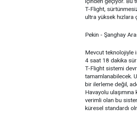
içinden geçiyor. Bu t
T-Flight, sürtünmes
ultra yüksek hızlara ç
Pekin - Şanghay Aras
Mevcut teknolojiyle i
4 saat 18 dakika sü
T-Flight sistemi dev
tamamlanabilecek. U
bir ilerleme değil, ad
Havayolu ulaşımına k
verimli olan bu siste
küresel standardı o