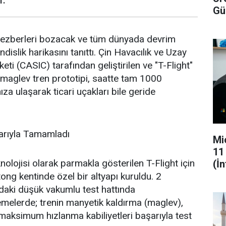
Gü
a ezberleri bozacak ve tüm dünyada devrim
islik harikasını tanıttı. Çin Havacılık ve Uzay
keti (CASIC) tarafından geliştirilen ve "T-Flight"
l maglev tren prototipi, saatte tam 1000
ıza ulaşarak ticari uçakları bile geride
.
şarıyla Tamamladı
Mi
11
olojisi olarak parmakla gösterilen T-Flight için
(İ
ong kentinde özel bir altyapı kuruldu. 2
daki düşük vakumlu test hattında
emelerde; trenin manyetik kaldırma (maglev),
maksimum hızlanma kabiliyetleri başarıyla test