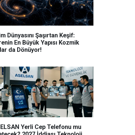
lim Dünyasını Şaşırtan Keşif:
renin En Büyük Yapısı Kozmik
lar da Dönüyor!
ELSAN Yerli Cep Telefonu mu
etecek? 2027 İddiası Teknoloji