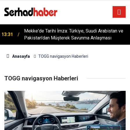
Mekke'de Tarihi İmza: Türkiye, Suudi Arabistan ve
13:31
Pakistan'dan Müşterek Savunma Anlaşması
YÜSİAD’dan Sanayiye Güçlü Destek: Ayhan
18:28
Bayram’dan Davut Tatar’a Ziyaret
Anasayfa
TOGG navigasyon Haberleri
TOGG navigasyon Haberleri