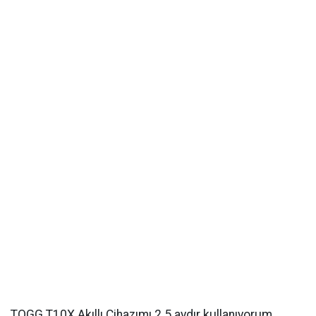
TOGG T10X Akıllı Cihazımı 2.5 aydır kullanıyorum.