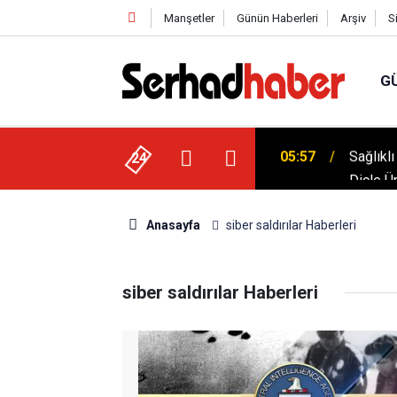
Manşetler
Günün Haberleri
Arşiv
S
G
05:57
Sağlıkl
Dicle Ü
24
05:25
Sempoz
Anasayfa
siber saldırılar Haberleri
siber saldırılar Haberleri