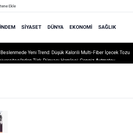
itene Ekle
ÜNDEM
SIYASET
DÜNYA
EKONOMI
SAĞLIK
ı Beslenmede Yeni Trend: Düşük Kalorili Multi-Fiber İçecek Tozu
niversitesi'nden Türk Dünyası Hamlesi: Cengiz Aytmatov
yumu Diyarbakır'da!