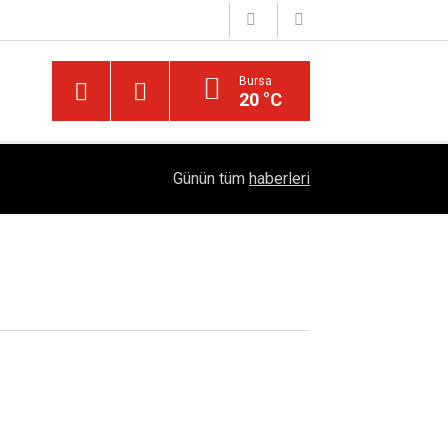
Bursa
20 °C
Diyarbakır’ın Asırlık Edebiyat Hafızası: "Diyarbe
05:18
Günün tüm
haberleri
Çıktı