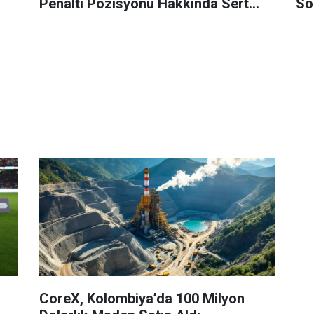
Penaltı Pozisyonu Hakkında Sert
So
Açıklama: "Tam Bir Skandal"
CoreX, Kolombiya’da 100 Milyon