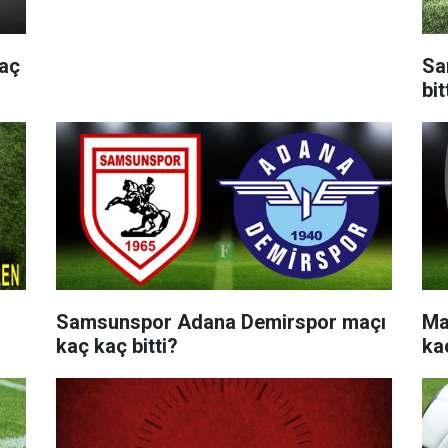
aç
Sa
bit
Samsunspor Adana Demirspor maçı
Ma
kaç kaç bitti?
kaç