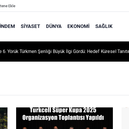
itene Ekle
ÜNDEM
SIYASET
DÜNYA
EKONOMI
SAĞLIK
le 6. Yörük Türkmen Şenliği Büyük İlgi Gördü: Hedef Küresel Tanıt