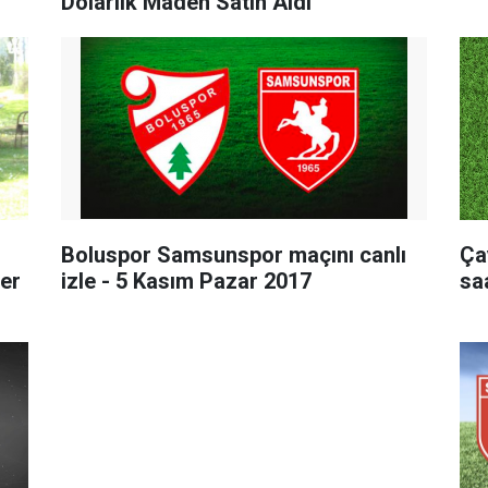
Dolarlık Maden Satın Aldı
Boluspor Samsunspor maçını canlı
Ça
ter
izle - 5 Kasım Pazar 2017
sa