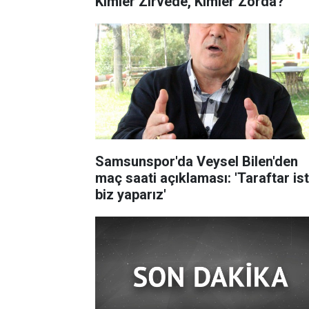
Kimler Zirvede, Kimler Zorda?
Samsunspor'da Veysel Bilen'den
maç saati açıklaması: 'Taraftar is
biz yaparız'