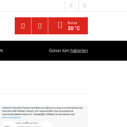
Bursa
20 °C
İslam'da "Kocaya İtaat" Söylemi Tartışılıyor: Kur'
ım
17:37
Günün tüm
haberleri
Öngörüyor?