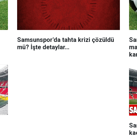
Samsunspor'da tahta krizi çözüldü
Sa
mü? İşte detaylar...
ma
ka
Sa
ka