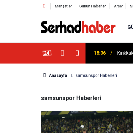
Manşetler
Günün Haberleri
Arşiv
S
G
ek: Ayhan Bayram’dan Davut Tatar’a Ziyaret
24
18:06
Kırıkka
Anasayfa
samsunspor Haberleri
samsunspor Haberleri