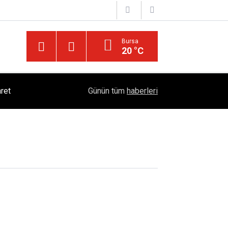
Bursa
20 °C
ret
18:06
Kırıkkale 6. Yörük Türkmen Şenliği Büyük İlgi Gö
Günün tüm
haberleri