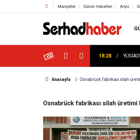
Manşetler
Günün Haberleri
Arşiv
S
G
Suudi Arabistan ve Pakistan'dan Müşterek
24
18:28
YÜSİAD’
Anasayfa
Osnabrück fabrikası silah üreti
Osnabrück fabrikası silah üretimi 