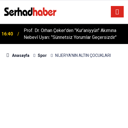
Prof. Dr. Orhan Çeker’den "Kur’aniyyûn" Akımına
16:40
Nebevî Uyarı: "Sünnetsiz Yorumlar Geçersizdir"
Anasayfa
Spor
NİJERYA'NIN ALTIN ÇOCUKLARI