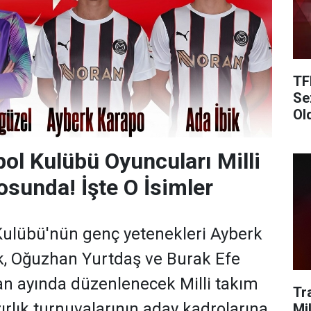
TF
Se
Ol
ol Kulübü Oyuncuları Milli
sunda! İşte O İsimler
Kulübü'nün genç yetenekleri Ayberk
k, Oğuzhan Yurtdaş ve Burak Efe
an ayında düzenlenecek Milli takım
Tr
ırlık turnuvalarının aday kadrolarına
Mi