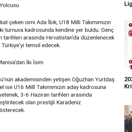
Lig
 Yolcusu
kkat çeken ismi Ada İbik, U18 Milli Takımımızın
aki turnuva kadrosunda kendine yer buldu. Genç
n tarihleri arasında Hırvatistan'da düzenlenecek
 Türkiye'yi temsil edecek.
Manisa’dan İki İsim
20
bü'nün akademisinden yetişen Oğuzhan Yurtdaş
Kri
el ise U16 Millî Takımımızın aday kadrosuna
ç yetenek, 3-6 Haziran tarihleri arasında
tirilecek olan prestijli Karadeniz
österecek.