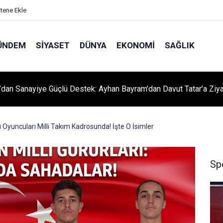
itene Ekle
ÜNDEM
SIYASET
DÜNYA
EKONOMI
SAĞLIK
dan Sanayiye Güçlü Destek: Ayhan Bayram’dan Davut Tatar’a Ziya
Oyuncuları Milli Takım Kadrosunda! İşte O İsimler
Sp