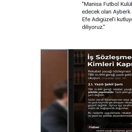
"Manisa Futbol Kulü
edecek olan Ayberk 
Efe Adıgüzel’i kutluy
diliyoruz."