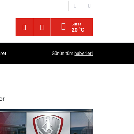
Bursa
20 °C
ret
18:06
Kırıkkale 6. Yörük Türkmen Şenliği Büyük İlgi Gö
Günün tüm
haberleri
or