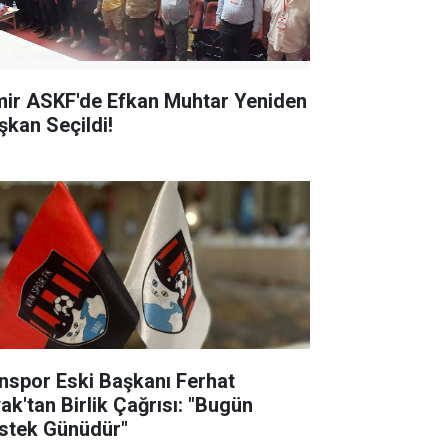
mir ASKF'de Efkan Muhtar Yeniden
şkan Seçildi!
nspor Eski Başkanı Ferhat
yak'tan Birlik Çağrısı: "Bugün
stek Günüdür"