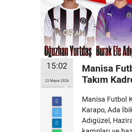
15:02
Manisa Futb
Takım Kadro
22 Mayıs 2026
Manisa Futbol 
Karapo, Ada İbi
Adıgüzel, Hazir
kampları ve haz