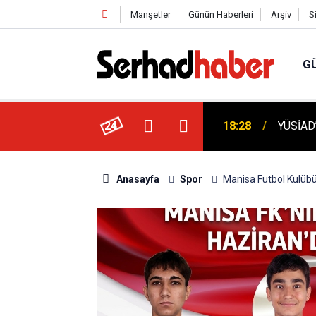
Manşetler
Günün Haberleri
Arşiv
S
G
Suudi Arabistan ve Pakistan'dan Müşterek
24
18:28
YÜSİAD’
Anasayfa
Spor
Manisa Futbol Kulübü 