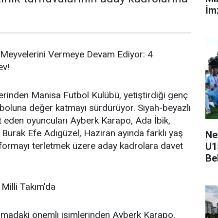
İmz
 Meyvelerini Vermeye Devam Ediyor: 4
ev!
lerinden Manisa Futbol Kulübü, yetiştirdiği genç
tboluna değer katmayı sürdürüyor. Siyah-beyazlı
t eden oyuncuları Ayberk Karapo, Ada İbik,
Burak Efe Adıgüzel, Haziran ayında farklı yaş
Ne
i formayı terletmek üzere aday kadrolara davet
U1
Be
Milli Takım'da
madaki önemli isimlerinden Ayberk Karapo,