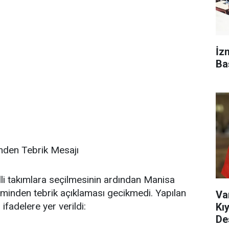
İz
Ba
nden Tebrik Mesajı
li takımlara seçilmesinin ardından Manisa
minden tebrik açıklaması gecikmedi. Yapılan
Va
fadelere yer verildi:
Kı
De