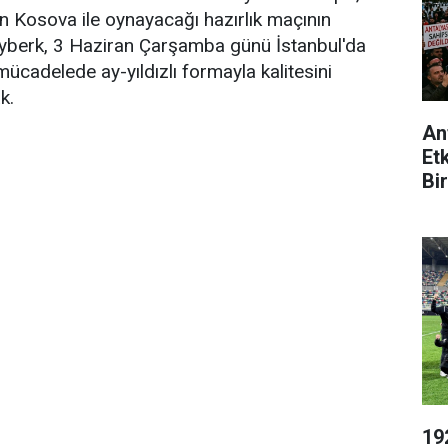
ın Kosova ile oynayacağı hazırlık maçının
Ayberk, 3 Haziran Çarşamba günü İstanbul'da
mücadelede ay-yıldızlı formayla kalitesini
k.
An
Et
Bir
19