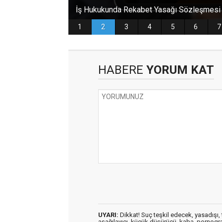
HABERE
YORUM KAT
UYARI:
Dikkat! Suç teşkil edecek, yasadışı, t
aşağılayıcı, küçük düşürücü, kaba, pornografik