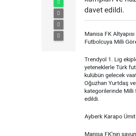
davet edildi.
Manisa FK Altyapısı
Futbolcuya Milli Gör
Trendyol 1. Lig ekip
yeteneklerle Türk fu
kulübün gelecek vaa
Oğuzhan Yurtdaş ve 
kategorilerinde Mill
edildi.
Ayberk Karapo Ümit 
Manisa FK'nın savun