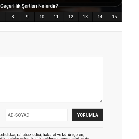
ehditkar, rahatsız edici, hakaret ve küfür içeren,
, ahlaka aykırı, kişilik haklarına zarar verici ya da