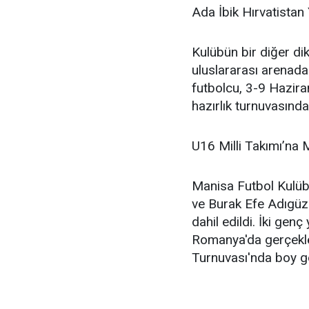
Ada İbik Hırvatistan
Kulübün bir diğer di
uluslararası arenad
futbolcu, 3-9 Hazira
hazırlık turnuvasında
U16 Milli Takımı’na 
Manisa Futbol Kulü
ve Burak Efe Adıgüz
dahil edildi. İki gen
Romanya'da gerçekleş
Turnuvası'nda boy g