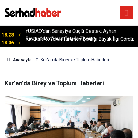
YÜSİAD’dan Sanayiye Güçlü Destek: Ayhan
18:28
Bayram’dan Davut Tatar’a Ziyaret
Kırıkkale 6. Yörük Türkmen Şenliği Büyük İlgi Gördü:
18:06
Hedef Küresel Tanıtım
Anasayfa
Kur’an’da Birey ve Toplum Haberleri
Kur’an’da Birey ve Toplum Haberleri