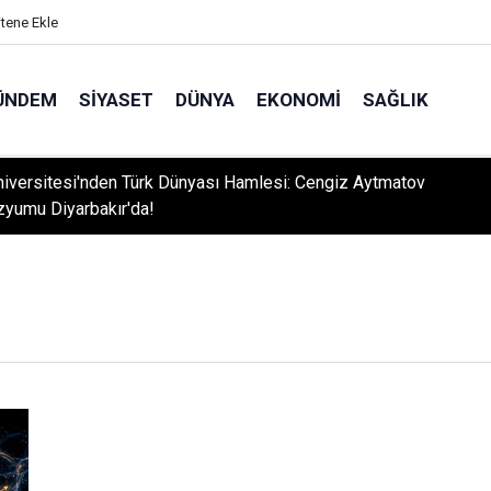
itene Ekle
ÜNDEM
SIYASET
DÜNYA
EKONOMI
SAĞLIK
niversitesi'nden Türk Dünyası Hamlesi: Cengiz Aytmatov
yumu Diyarbakır'da!