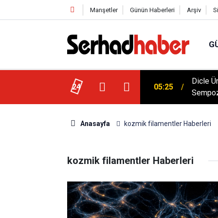
Manşetler
Günün Haberleri
Arşiv
S
G
Dicle Ü
 Düşük Kalorili Multi-Fiber İçecek Tozu
24
05:25
Sempoz
Anasayfa
kozmik filamentler Haberleri
kozmik filamentler Haberleri