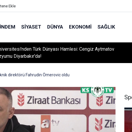
itene Ekle
ÜNDEM
SIYASET
DÜNYA
EKONOMI
SAĞLIK
niversitesi'nden Türk Dünyası Hamlesi: Cengiz Aytmatov
yumu Diyarbakır'da!
knik direktörü Fahrudin Ömerovic oldu
Sp