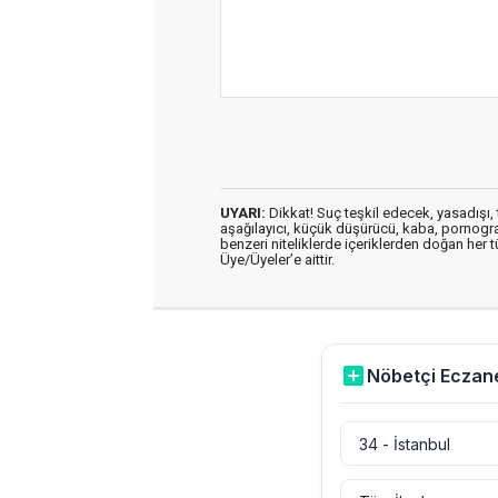
UYARI:
Dikkat! Suç teşkil edecek, yasadışı, t
aşağılayıcı, küçük düşürücü, kaba, pornografik
benzeri niteliklerde içeriklerden doğan her t
Üye/Üyeler’e aittir.