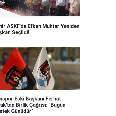
mir ASKF'de Efkan Muhtar Yeniden
şkan Seçildi!
nspor Eski Başkanı Ferhat
yak'tan Birlik Çağrısı: "Bugün
stek Günüdür"