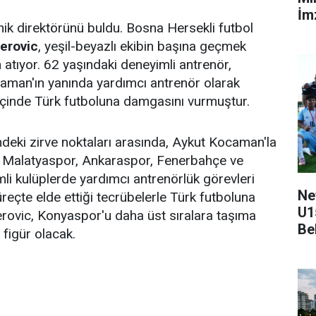
İmz
nik direktörünü buldu. Bosna Hersekli futbol
erovic
, yeşil-beyazlı ekibin başına geçmek
atıyor. 62 yaşındaki deneyimli antrenör,
aman'ın yanında yardımcı antrenör olarak
çinde Türk futboluna damgasını vurmuştur.
ndeki zirve noktaları arasında, Aykut Kocaman'la
r, Malatyaspor, Ankaraspor, Fenerbahçe ve
li kulüplerde yardımcı antrenörlük görevleri
Ne
reçte elde ettiği tecrübelerle Türk futboluna
U1
rovic, Konyaspor'u daha üst sıralara taşıma
Be
 figür olacak.