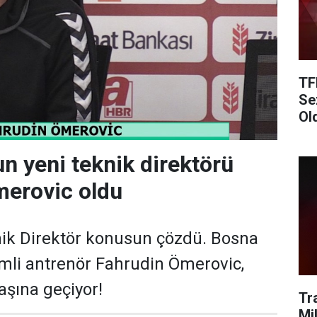
TF
Se
Ol
n yeni teknik direktörü
merovic oldu
ik Direktör konusun çözdü. Bosna
mli antrenör Fahrudin Ömerovic,
şına geçiyor!
Tr
Mi