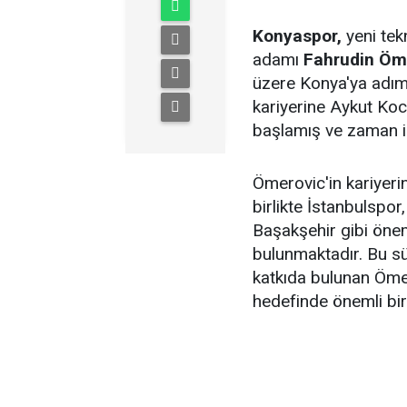
Konyaspor,
yeni tek
adamı
Fahrudin Öm
üzere Konya'ya adım 
kariyerine Aykut Koc
başlamış ve zaman i
Ömerovic'in kariyeri
birlikte İstanbulspo
Başakşehir gibi önem
bulunmaktadır. Bu sü
katkıda bulunan Öme
hedefinde önemli bir