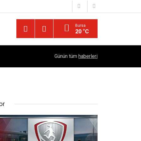
Bursa
20 °C
Diyarbakır’ın Asırlık Edebiyat Hafızası: "Diyarbe
05:18
Günün tüm
haberleri
Çıktı
or