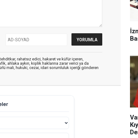
İz
Ba
ehditkar, rahatsız edici, hakaret ve küfür içeren,
, ahlaka aykırı, kişilik haklarına zarar verici ya da
ürlü mali, hukuki, cezai, idari sorumluluk içeriği gönderen
Va
Kı
De