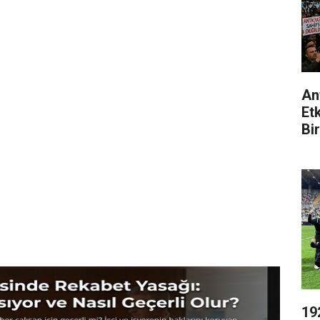
An
Et
Bir
19