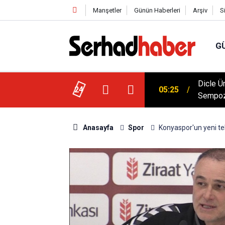
Manşetler
Günün Haberleri
Arşiv
S
G
Dicle Ü
 Düşük Kalorili Multi-Fiber İçecek Tozu
24
05:25
Sempoz
Anasayfa
Spor
Konyaspor'un yeni te