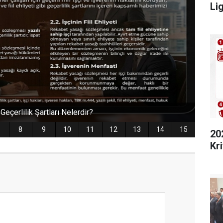
Lig
20
Kri