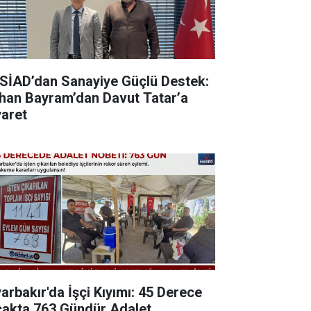
SİAD’dan Sanayiye Güçlü Destek:
han Bayram’dan Davut Tatar’a
yaret
yarbakır'da İşçi Kıyımı: 45 Derece
cakta 763 Gündür Adalet