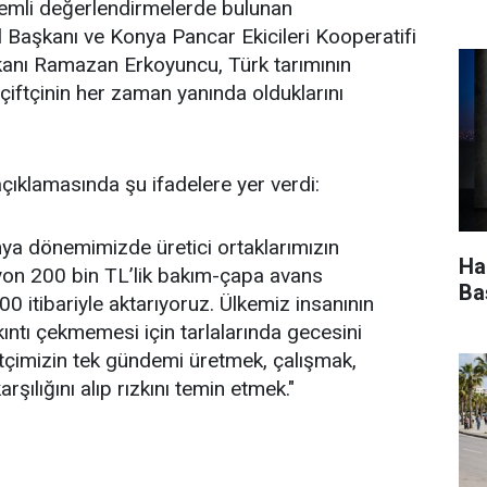
nemli değerlendirmelerde bulunan
aşkanı ve Konya Pancar Ekicileri Kooperatifi
anı Ramazan Erkoyuncu, Türk tarımının
n çiftçinin her zaman yanında olduklarını
ıklamasında şu ifadelere yer verdi:
 dönemimizde üretici ortaklarımızın
Ha
yon 200 bin TL’lik bakım-çapa avans
Ba
0 itibariyle aktarıyoruz. Ülkemiz insanının
kıntı çekmemesi için tarlalarında gecesini
tçimizin tek gündemi üretmek, çalışmak,
arşılığını alıp rızkını temin etmek."