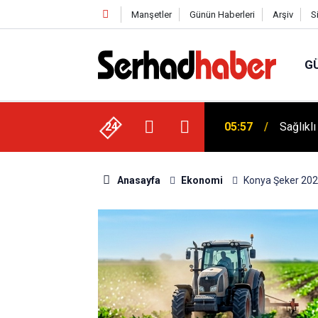
Manşetler
Günün Haberleri
Arşiv
S
G
Dicle Ü
 Düşük Kalorili Multi-Fiber İçecek Tozu
24
05:25
Sempoz
Anasayfa
Ekonomi
Konya Şeker 20