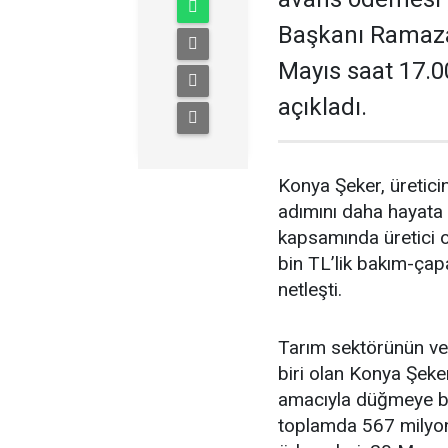
Başkanı Ramaza
Mayıs saat 17.0
açıkladı.
Konya Şeker, üreticin
adımını daha hayat
kapsamında üretici o
bin TL’lik bakım-çap
netleşti.
Tarım sektörünün ve 
biri olan Konya Şeker
amacıyla düğmeye ba
toplamda 567 milyon