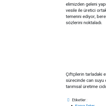
elimizden geleni yap
vesile ile üretici ort
temenni ediyor, berek
sözlerini noktaladı.
Çiftçilerin tarladaki
sürecinde can suyu 
tarımsal üretime cidd
Etiketler :
Konya Şeker