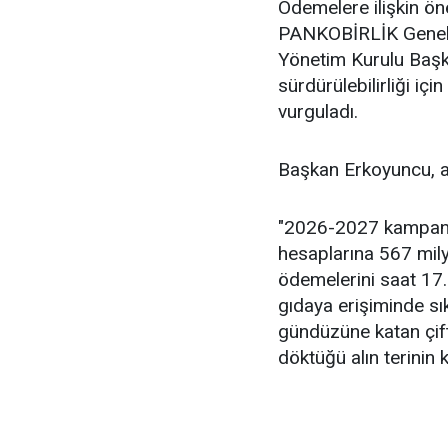
Ödemelere ilişkin ö
PANKOBİRLİK Genel B
Yönetim Kurulu Başk
sürdürülebilirliği içi
vurguladı.
Başkan Erkoyuncu, aç
"2026-2027 kampanya
hesaplarına 567 mil
ödemelerini saat 17.0
gıdaya erişiminde sı
gündüzüne katan çif
döktüğü alın terinin k