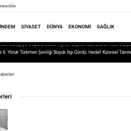
itene Ekle
ÜNDEM
SIYASET
DÜNYA
EKONOMI
SAĞLIK
le 6. Yörük Türkmen Şenliği Büyük İlgi Gördü: Hedef Küresel Tanıt
aberleri
leri