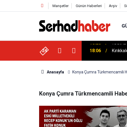
Manşetler
Günün Haberleri
Arşiv
S
G
ek: Ayhan Bayram’dan Davut Tatar’a Ziyaret
24
18:06
Kırıkka
Anasayfa
Konya Çumra Türkmencamili H
Konya Çumra Türkmencamili Haber