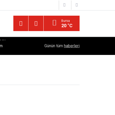
Bursa
20 °C
İslam'da "Kocaya İtaat" Söylemi Tartışılıyor: Kur'
ım
17:37
Günün tüm
haberleri
Öngörüyor?