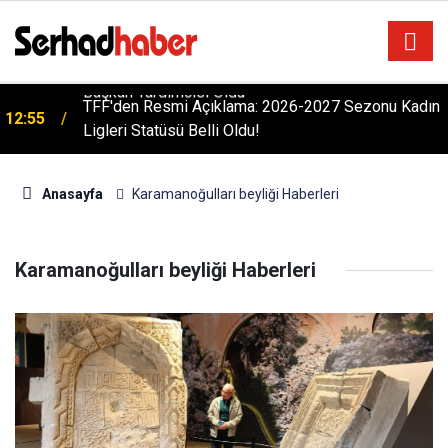
YÜSİAD'da Üst Düzey Atama: Ferdi Aslan Genel
13:32
Başkan Yardımcısı Oldu
TFF'den Resmi Açıklama: 2026-2027 Sezonu Kadın
12:55
Ligleri Statüsü Belli Oldu!
Anasayfa
Karamanoğulları beyliği Haberleri
Karamanoğulları beyliği Haberleri