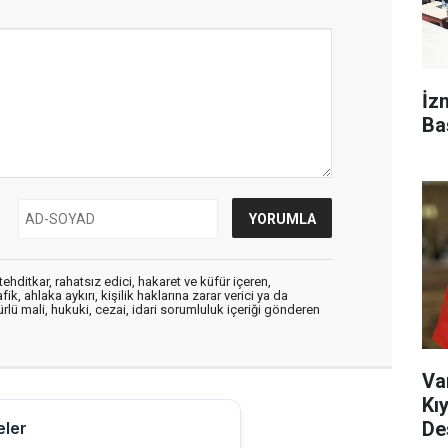
İz
Ba
ehditkar, rahatsız edici, hakaret ve küfür içeren,
, ahlaka aykırı, kişilik haklarına zarar verici ya da
ürlü mali, hukuki, cezai, idari sorumluluk içeriği gönderen
Va
Kı
De