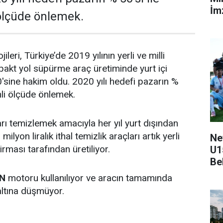
İmz
 ölçüde önlemek.
eri, Türkiye’de 2019 yılının yerli ve milli
mpakt yol süpürme araç üretiminde yurt içi
'sine hakim oldu. 2020 yılı hedefi pazarın %
emli ölçüde önlemek.
arı temizlemek amacıyla her yıl yurt dışından
milyon liralık ithal temizlik araçları artık yerli
Ne
rması tarafından üretiliyor.
U1
Be
N
motoru kullanılıyor ve aracın tamamında
 altına düşmüyor.