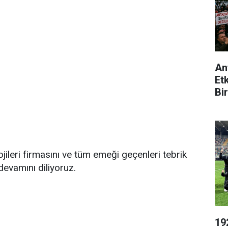
An
Et
Bir
ileri firmasını ve tüm emeği geçenleri tebrik
 devamını diliyoruz.
19