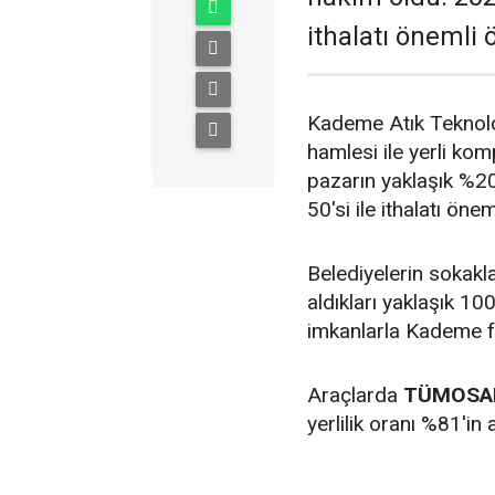
ithalatı önemli
Kademe Atık Teknolojil
hamlesi ile yerli ko
pazarın yaklaşık %20
50'si ile ithalatı ön
Belediyelerin sokakl
aldıkları yaklaşık 100 
imkanlarla Kademe fi
Araçlarda
TÜMOSA
yerlilik oranı %81'in