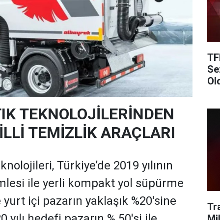
TF
Se
Ol
IK TEKNOLOJİLERİNDEN
İLLİ TEMİZLİK ARAÇLARI
olojileri, Türkiye’de 2019 yılının
amlesi ile yerli kompakt yol süpürme
yurt içi pazarın yaklaşık %20'sine
Tr
 yılı hedefi pazarın % 50'si ile
Mi