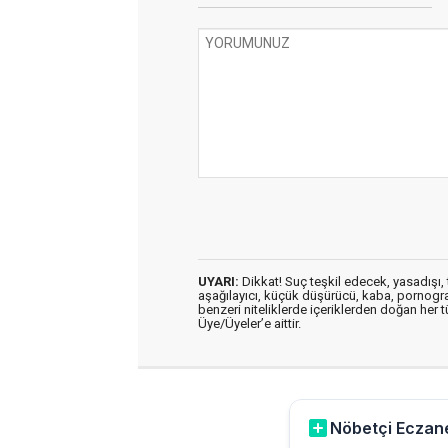
UYARI:
Dikkat! Suç teşkil edecek, yasadışı, t
aşağılayıcı, küçük düşürücü, kaba, pornografik
benzeri niteliklerde içeriklerden doğan her t
Üye/Üyeler’e aittir.