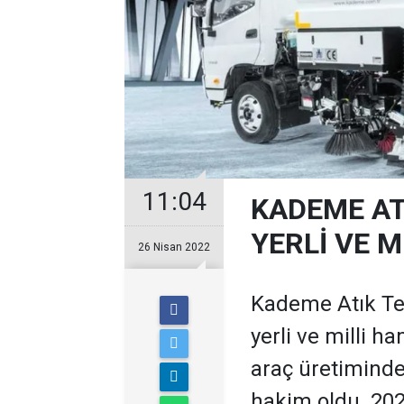
11:04
KADEME AT
YERLİ VE M
26 Nisan 2022
Kademe Atık Tekn
yerli ve milli h
araç üretiminde 
hakim oldu. 2020