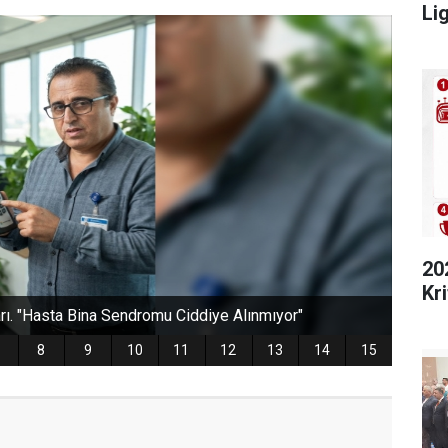
Lig
20
Kri