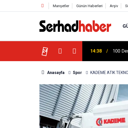
Manşetler
Günün Haberleri
Arşiv
S
G
 Ziya Gökalp Eğitim Fakültesi Yeni
24
14:38
100 Der
Anasayfa
Spor
KADEME ATIK TEKNO