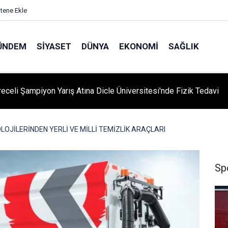
itene Ekle
ÜNDEM
SIYASET
DÜNYA
EKONOMI
SAĞLIK
eceli Şampiyon Yarış Atına Dicle Üniversitesi'nde Fizik Tedavi
LOJİLERİNDEN YERLİ VE MİLLİ TEMİZLİK ARAÇLARI
Sp