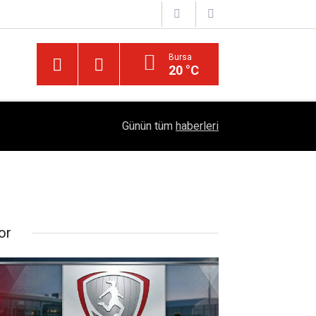
Bursa
20 °C
Türkiye'yi Değiştiren Lider Turgut Özal'ın Asıl 
04:20
Günün tüm
haberleri
Mühendislik Hikayesi
or