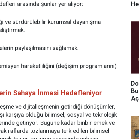
He
efleri arasında şunlar yer alıyor:
iği ve sürdürülebilir kurumsal dayanışma
liştirmek.
lerin paylaşılmasını sağlamak.
misyen hareketliliğini (değişim programlarını)
Do
Bu
erin Sahaya İnmesi Hedefleniyor
Açı
şme ve dijitalleşmenin getirdiği dönüşümler,
ı karşıya olduğu bilimsel, sosyal ve teknolojik
rinde getiriyor. Bugüne kadar binbir emek ve
ak raflarda tozlanmaya terk edilen bilimsel
demik tezler, bu zirve sayesinde sahaya