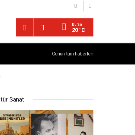
Bursa
20 °C
Dicle Üniversitesi'nden Türk Dünyası Hamlesi:
05:25
Günün tüm
haberleri
Sempozyumu Diyarbakır'da!
r
ltür Sanat