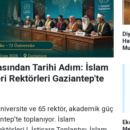
Di
Ha
Muh
sından Tarihi Adım: İslam
ri Rektörleri Gaziantep'te
niversite ve 65 rektör, akademik güç
antep'te toplanıyor. İslam
Ek
Me
ktörleri I. İstişare Toplantısı, İslam