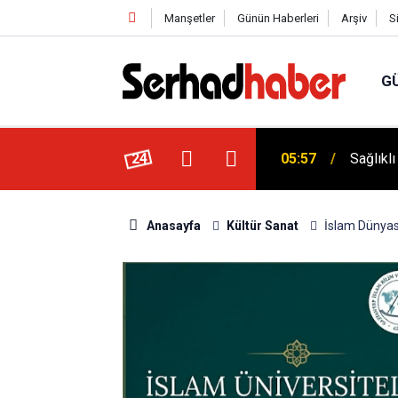
Manşetler
Günün Haberleri
Arşiv
S
G
niyyûn" Akımına Nebevî Uyarı: "Sünnetsiz
24
05:57
Sağlıkl
Anasayfa
Kültür Sanat
İslam Dünyası