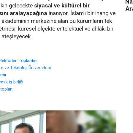
Na
yakın gelecekte
siyasal ve kültürel bir
Ar
ısını aralayacağına
inanıyor. İslam’ı bir inanç ve
 akademinin merkezine alan bu kurumların tek
etmesi, küresel ölçekte entelektüel ve ahlaki bir
i ateşleyecek.
Rektörleri Toplantısı
m ve Teknoloji Üniversitesi
emir
ik iş birliği
 toplan