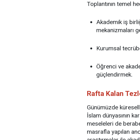
Toplantının temel hed
Akademik iş birl
mekanizmaları ge
Kurumsal tecrübe
Öğrenci ve akade
güçlendirmek.
Rafta Kalan Tezl
Günümüzde küreselle
İslam dünyasının karş
meseleleri de berabe
masrafla yapılan anc
araştırmalar ile aka