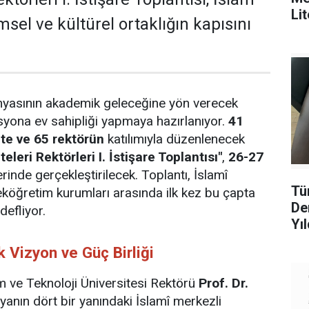
Li
sel ve kültürel ortaklığın kapısını
nyasının akademik geleceğine yön verecek
yona ev sahipliği yapmaya hazırlanıyor.
41
te ve 65 rektörün
katılımıyla düzenlenecek
eleri Rektörleri I. İstişare Toplantısı"
,
26-27
erinde gerçekleştirilecek. Toplantı, İslamî
Tü
köğretim kurumları arasında ilk kez bu çapta
De
defliyor.
Yıl
Vizyon ve Güç Birliği
m ve Teknoloji Üniversitesi Rektörü
Prof. Dr.
nyanın dört bir yanındaki İslamî merkezli