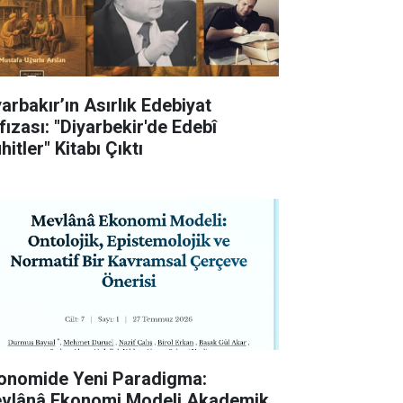
yarbakır’ın Asırlık Edebiyat
fızası: "Diyarbekir'de Edebî
itler" Kitabı Çıktı
onomide Yeni Paradigma:
vlânâ Ekonomi Modeli Akademik