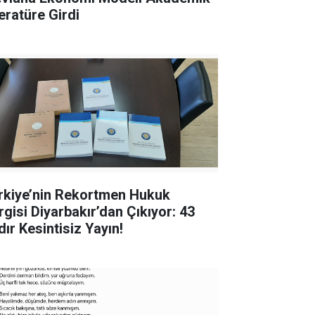
teratüre Girdi
rkiye’nin Rekortmen Hukuk
rgisi Diyarbakır’dan Çıkıyor: 43
dır Kesintisiz Yayın!