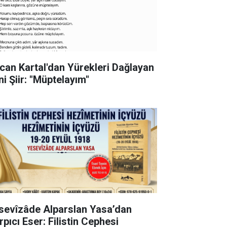
can Kartal'dan Yürekleri Dağlayan
ni Şiir: "Müptelayım"
sevîzâde Alparslan Yasa’dan
pıcı Eser: Filistin Cephesi