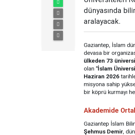
dünyasında bilim
aralayacak.
Gaziantep, İslam dü
devasa bir organizas
ülkeden 73 üniversi
olan
"İslam Üniversit
Haziran 2026
tarihl
misyona sahip yükse
bir köprü kurmayı he
Akademide Ortak 
Gaziantep İslam Bili
Şehmus Demir
, dü