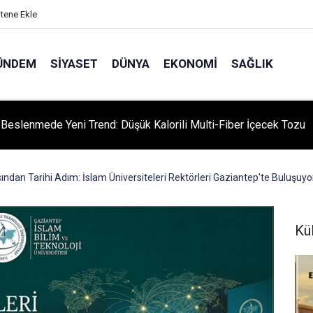
itene Ekle
ÜNDEM
SIYASET
DÜNYA
EKONOMI
SAĞLIK
ı Beslenmede Yeni Trend: Düşük Kalorili Multi-Fiber İçecek Tozu
ndan Tarihi Adım: İslam Üniversiteleri Rektörleri Gaziantep'te Buluşuyo
Kü