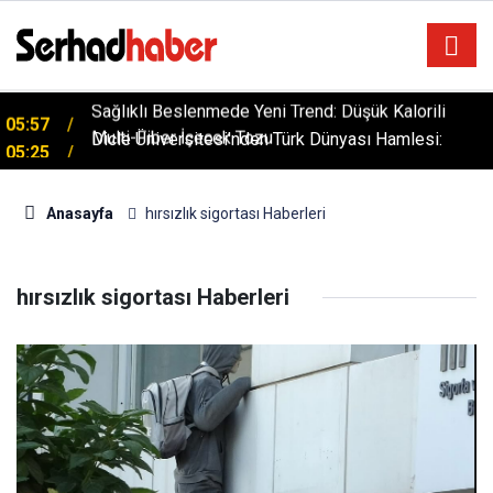
Sağlıklı Beslenmede Yeni Trend: Düşük Kalorili
05:57
Multi-Fiber İçecek Tozu
Dicle Üniversitesi'nden Türk Dünyası Hamlesi:
05:25
Cengiz Aytmatov Sempozyumu Diyarbakır'da!
Anasayfa
hırsızlık sigortası Haberleri
hırsızlık sigortası Haberleri