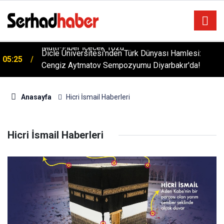
Sağlıklı Beslenmede Yeni Trend: Düşük Kalorili
05:57
Multi-Fiber İçecek Tozu
Dicle Üniversitesi'nden Türk Dünyası Hamlesi:
05:25
Cengiz Aytmatov Sempozyumu Diyarbakır'da!
Anasayfa
Hicri İsmail Haberleri
Hicri İsmail Haberleri