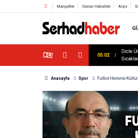
Manşetler
Günün Haberleri
Arşiv
S
G
klim Zirvesine Güçlü Destek: Rektör Prof. Dr.
Dicle Ü
24
05:02
anında
Sıcakla
Anasayfa
Spor
Futbol Histerisi Kültü