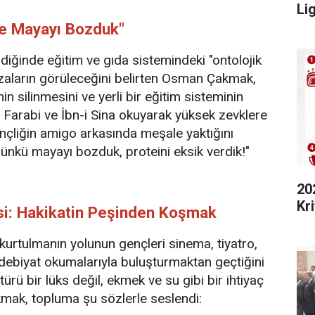
Lig
de Mayayı Bozduk"
diğinde eğitim ve gıda sistemindeki "ontolojik
ızaların görüleceğini belirten Osman Çakmak,
n silinmesini ve yerli bir eğitim sisteminin
. Farabi ve İbn-i Sina okuyarak yüksek zevklere
nçliğin amigo arkasında meşale yaktığını
nkü mayayı bozduk, proteini eksik verdik!"
20
Kri
si: Hakikatin Peşinden Koşmak
 kurtulmanın yolunun gençleri sinema, tiyatro,
edebiyat okumalarıyla buluşturmaktan geçtiğini
türü bir lüks değil, ekmek ve su gibi bir ihtiyaç
kmak, topluma şu sözlerle seslendi: