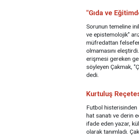
"Gıda ve Eğitim
Sorunun temeline inil
ve epistemolojik" ar
müfredattan felsefeni
olmamasını eleştirdi
erişmesi gereken ge
söyleyen Çakmak, "Çü
dedi.
Kurtuluş Reçete
Futbol histerisinden
hat sanatı ve derin 
ifade eden yazar, kül
olarak tanımladı. Ça