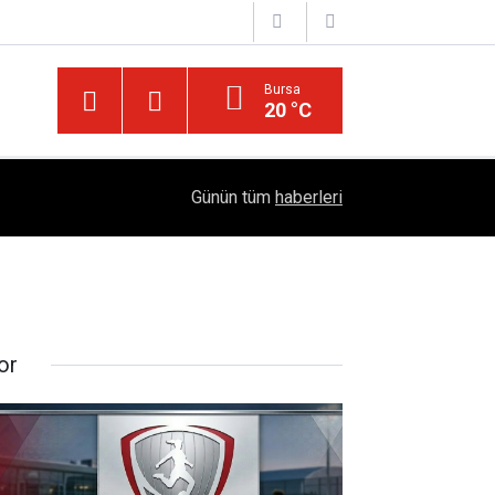
Bursa
20 °C
04:51
Diyarbakır'da İşçi Kıyımı: 45 Derece Sıcakta 763
Günün tüm
haberleri
or