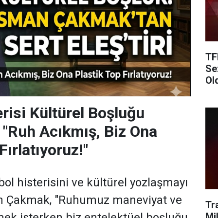
TF
Se
Ol
risi Kültürel Boşluğu
 "Ruh Acıkmış, Biz Ona
Fırlatıyoruz!"
bol histerisini ve kültürel yozlaşmayı
n Çakmak, "Ruhumuz maneviyat ve
Tr
Mi
ek isterken biz entelektüel boşluğu