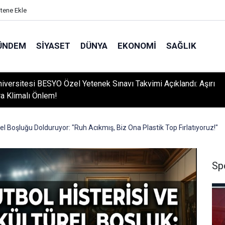
itene Ekle
ÜNDEM
SIYASET
DÜNYA
EKONOMI
SAĞLIK
niversitesi BESYO Özel Yetenek Sınavı Takvimi Açıklandı: Aşırı
ra Klimalı Önlem!
rel Boşluğu Dolduruyor: "Ruh Acıkmış, Biz Ona Plastik Top Fırlatıyoruz!"
Sp