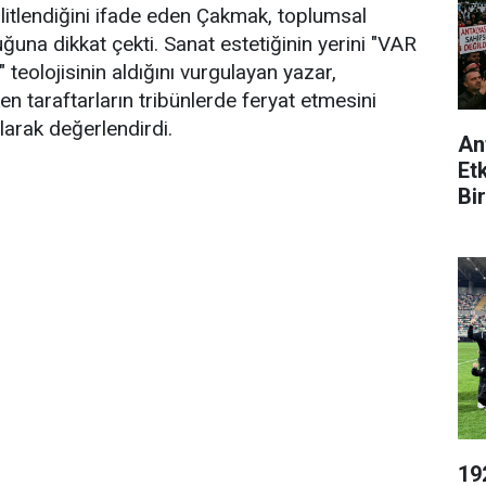
ilitlendiğini ifade eden Çakmak, toplumsal
ğuna dikkat çekti. Sanat estetiğinin yerini "VAR
teolojisinin aldığını vurgulayan yazar,
n taraftarların tribünlerde feryat etmesini
olarak değerlendirdi.
An
Et
Bir
19