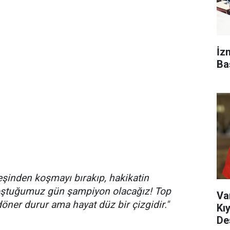
İz
Ba
şinden koşmayı bırakıp, hakikatin
ştuğumuz gün şampiyon olacağız! Top
Va
 döner durur ama hayat düz bir çizgidir."
Kı
De