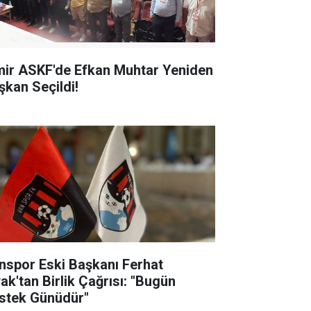
mir ASKF'de Efkan Muhtar Yeniden
şkan Seçildi!
nspor Eski Başkanı Ferhat
yak'tan Birlik Çağrısı: "Bugün
stek Günüdür"