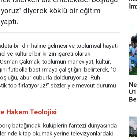
İmz
yoruz" diyerek köklü bir eğitim
yaptı.
adeta bir din haline gelmesi ve toplumsal hayatı
el ve kültürel bir krizin işareti olarak
 Osman Çakmak, toplumun maneviyat, kültür,
ını futbolla bastırmaya çalıştığını belirterek, "O
boşluğu, abur cuburla dolduruyoruz. Ruh
Ne
tik top fırlatıyoruz!" sözleriyle mevcut durumu
U1
Be
ve Hakem Teolojisi
 borç batağındaki kulüplerin fantezi dünyasında
evlerinde kitap okumak yerine televizyonlardaki