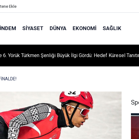
itene Ekle
ÜNDEM
SIYASET
DÜNYA
EKONOMI
SAĞLIK
le 6. Yörük Türkmen Şenliği Büyük İlgi Gördü: Hedef Küresel Tanıt
FİNALDE!
Sp