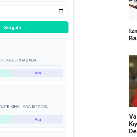
İz
Ba
Va
Kı
De