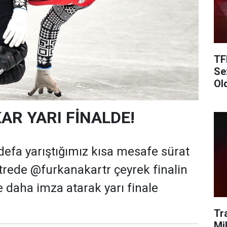
TF
Se
Ol
AR YARI FİNALDE!
 defa yarıştığımız kısa mesafe sürat
rede @furkanakartr çeyrek finalin
e daha imza atarak yarı finale
Tr
Mi