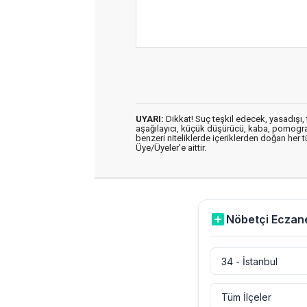
UYARI:
Dikkat! Suç teşkil edecek, yasadışı, t
aşağılayıcı, küçük düşürücü, kaba, pornografik
benzeri niteliklerde içeriklerden doğan her t
Üye/Üyeler’e aittir.