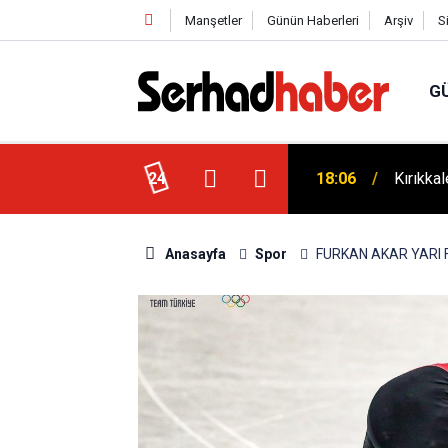
Manşetler
Günün Haberleri
Arşiv
S
G
ek: Ayhan Bayram’dan Davut Tatar’a Ziyaret
24
18:06
Kırıkka
Anasayfa
Spor
FURKAN AKAR YARI 