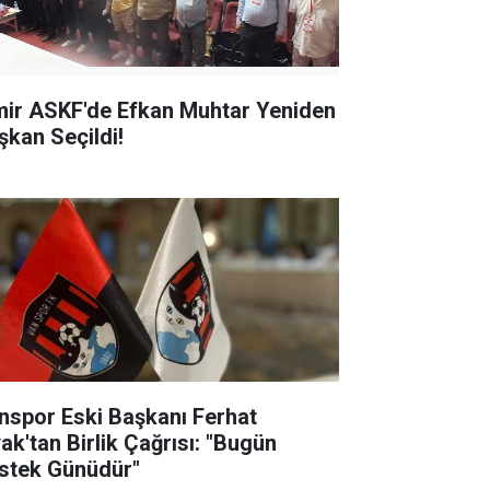
mir ASKF'de Efkan Muhtar Yeniden
şkan Seçildi!
nspor Eski Başkanı Ferhat
yak'tan Birlik Çağrısı: "Bugün
stek Günüdür"