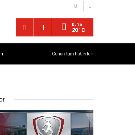
Bursa
20 °C
İslam'da "Kocaya İtaat" Söylemi Tartışılıyor: Kur'
ım
17:37
Günün tüm
haberleri
Öngörüyor?
or