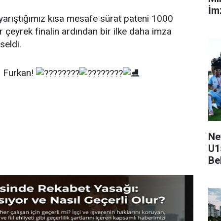
İmz
 yarıştığımız kısa mesafe sürat pateni 1000
çeyrek finalin ardından bir ilke daha imza
seldi.
ar Furkan!
Ne
U1
Be