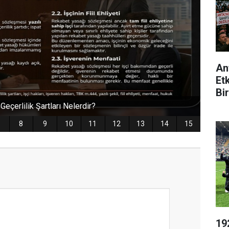
An
Et
Bir
19