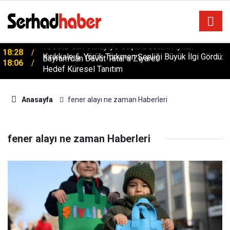
YÜSİAD’dan Sanayiye Güçlü Destek: Ayhan
18:28
Bayram’dan Davut Tatar’a Ziyaret
Kırıkkale 6. Yörük Türkmen Şenliği Büyük İlgi Gördü:
18:06
Hedef Küresel Tanıtım
Anasayfa
fener alayı ne zaman Haberleri
fener alayı ne zaman Haberleri