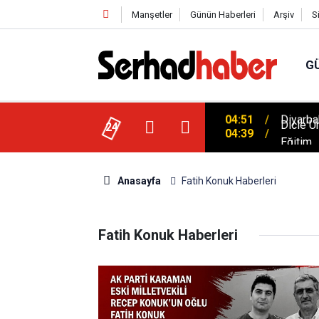
Manşetler
Günün Haberleri
Arşiv
S
G
04:51
Diyarba
Dicle Ü
24
04:39
Eğitim
Anasayfa
Fatih Konuk Haberleri
Fatih Konuk Haberleri