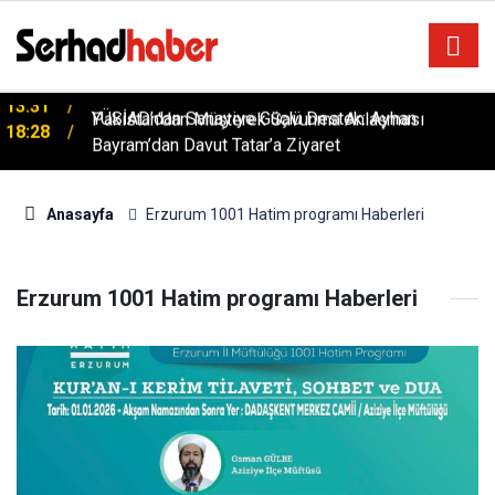
Mekke'de Tarihi İmza: Türkiye, Suudi Arabistan ve
13:31
Pakistan'dan Müşterek Savunma Anlaşması
YÜSİAD’dan Sanayiye Güçlü Destek: Ayhan
18:28
Bayram’dan Davut Tatar’a Ziyaret
Anasayfa
Erzurum 1001 Hatim programı Haberleri
Erzurum 1001 Hatim programı Haberleri