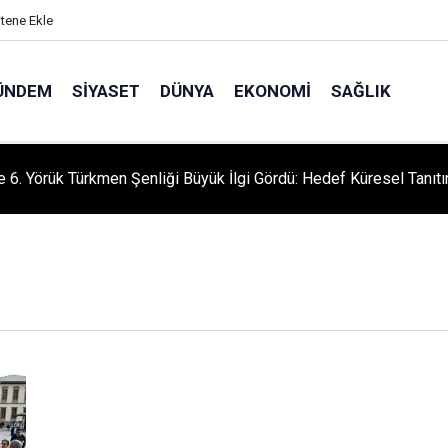
itene Ekle
ÜNDEM
SIYASET
DÜNYA
EKONOMI
SAĞLIK
le 6. Yörük Türkmen Şenliği Büyük İlgi Gördü: Hedef Küresel Tanıt