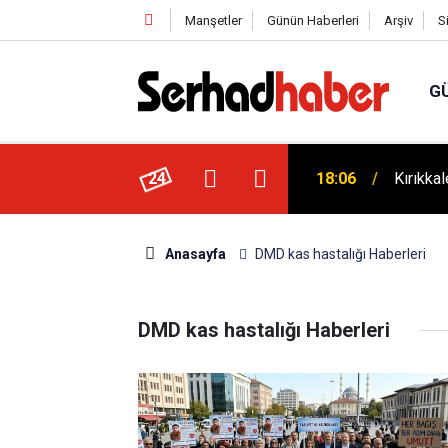
Manşetler
Günün Haberleri
Arşiv
S
G
ek: Ayhan Bayram’dan Davut Tatar’a Ziyaret
24
18:06
Kırıkka
Anasayfa
DMD kas hastalığı Haberleri
DMD kas hastalığı Haberleri