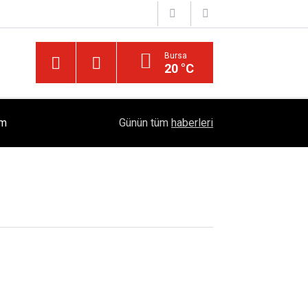
Bursa
20 °C
İslam'da "Kocaya İtaat" Söylemi Tartışılıyor: Kur'
ım
17:37
Günün tüm
haberleri
Öngörüyor?