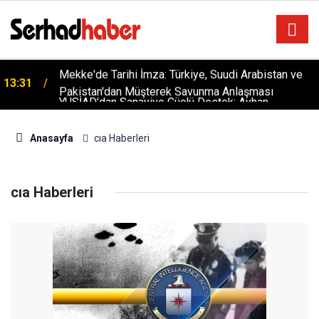
Mekke'de Tarihi İmza: Türkiye, Suudi Arabistan ve
13:31
Pakistan'dan Müşterek Savunma Anlaşması
YÜSİAD’dan Sanayiye Güçlü Destek: Ayhan
18:28
Bayram’dan Davut Tatar’a Ziyaret
Anasayfa
cıa Haberleri
cıa Haberleri