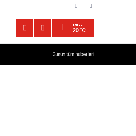
Bursa
20 °C
Bursa Çataltepe Sanayi Sitesi'nde 18 Yıllık Kr
Oldu!
12:33
Günün tüm
haberleri
Adalet Çağrısı