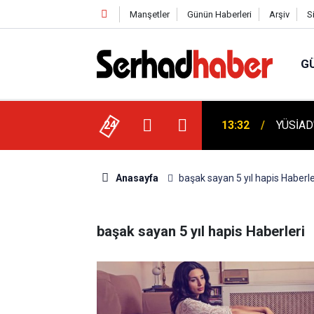
Manşetler
Günün Haberleri
Arşiv
S
G
13:32
YÜSİAD'
24
12:55
TFF'den
Anasayfa
başak sayan 5 yıl hapis Haberle
başak sayan 5 yıl hapis Haberleri