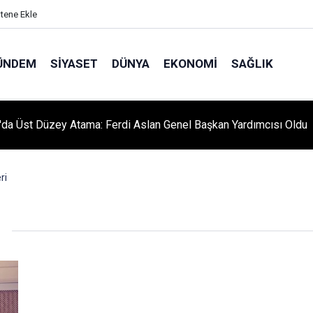
itene Ekle
ÜNDEM
SIYASET
DÜNYA
EKONOMI
SAĞLIK
da Üst Düzey Atama: Ferdi Aslan Genel Başkan Yardımcısı Oldu
 Resmi Açıklama: 2026-2027 Sezonu Kadın Ligleri Statüsü Belli 
ri