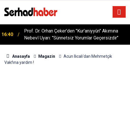
Prof. Dr. Orhan Çeker’den "Kur’aniyyûn" Akımına
16:40
Nebevî Uyarı: "Sünnetsiz Yorumlar Geçersizdir"
Anasayfa
Magazin
Acun Ilıcalı'dan Mehmetçik
Vakfına yardım !