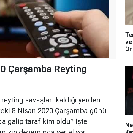
Te
ve
Ön
20 Çarşamba Reyting
reyting savaşları kaldığı yerden
Peki 8 Nisan 2020 Çarşamba günü
a galip taraf kim oldu? İşte
Ne
imizin devamında yer alıyor.
Ka