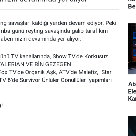
Bel
ing savaşları kaldığı yerden devam ediyor. Peki
ba günü reyting savaşında galip taraf kim
 haberimizin devamında yer alıyor.
ünü TV kanallarında, Show TV'de Korkusuz
e VALERIAN VE BİN GEZEGEN
 TV’de Organik Aşk, ATV'de Malefiz, Star
V 8’de Survivor Ünlüler Gönüllüler yapımları
Ab
El
Kar
ı!