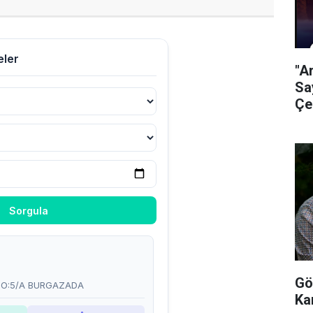
"A
Sa
Çe
Gö
Ka