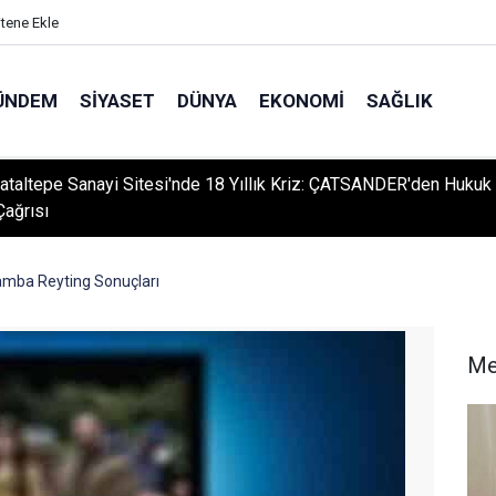
itene Ekle
ÜNDEM
SIYASET
DÜNYA
EKONOMI
SAĞLIK
ataltepe Sanayi Sitesi'nde 18 Yıllık Kriz: ÇATSANDER'den Hukuk
Çağrısı
amba Reyting Sonuçları
Me