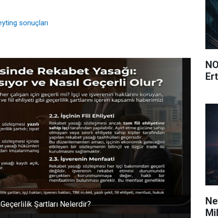
yting sonuçları
NO
Ert
Ne
Mi