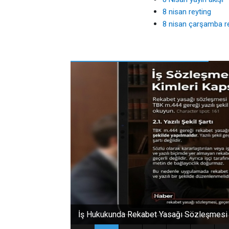
8 nisan reyting
8 nisan çarşamba re