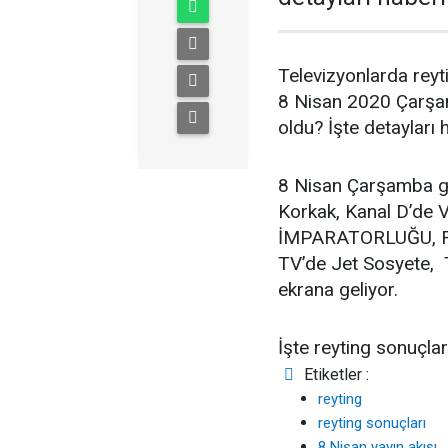
Televizyonlarda reyt
8 Nisan 2020 Çarşam
oldu? İşte detayları
8 Nisan Çarşamba g
Korkak, Kanal D’d
İMPARATORLUĞU, Fox
TV’de Jet Sosyete, T
ekrana geliyor.
İşte reyting sonuçlar
Etiketler :
reyting
reyting sonuçları
8 Nisan yayın akışı