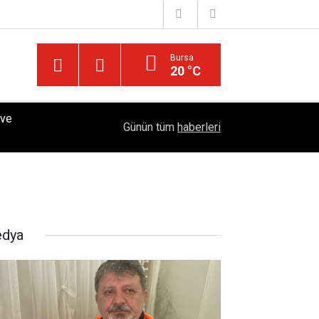
Bursa
20 °C
 ve
Doğu'nun En Köklü Eğitim Çınarı: Ziya Gökalp Eği
14:50
Günün tüm
haberleri
Öğrencilerini Bekliyor
dya