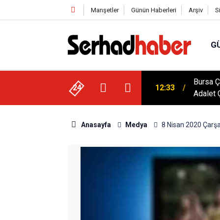
Manşetler
Günün Haberleri
Arşiv
S
G
Bursa Ç
027 Sezonu Kadın Ligleri Statüsü Belli Oldu!
24
12:33
Adalet 
Anasayfa
Medya
8 Nisan 2020 Çarş