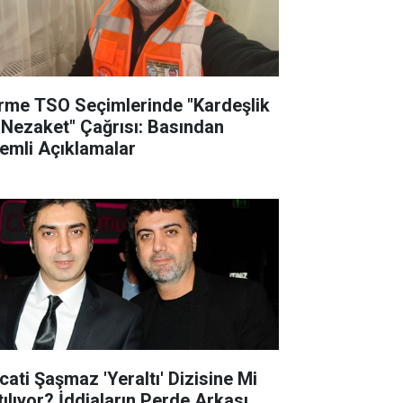
rme TSO Seçimlerinde "Kardeşlik
 Nezaket" Çağrısı: Basından
emli Açıklamalar
cati Şaşmaz 'Yeraltı' Dizisine Mi
tılıyor? İddiaların Perde Arkası