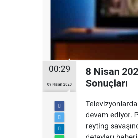
00:29
8 Nisan 20
Sonuçları
09 Nisan 2020
Televizyonlarda 
devam ediyor. 
reyting savaşınd
detayları haber