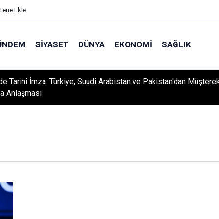
itene Ekle
ÜNDEM
SIYASET
DÜNYA
EKONOMI
SAĞLIK
e Tarihi İmza: Türkiye, Suudi Arabistan ve Pakistan'dan Müştere
a Anlaşması
dan Sanayiye Güçlü Destek: Ayhan Bayram’dan Davut Tatar’a Ziya