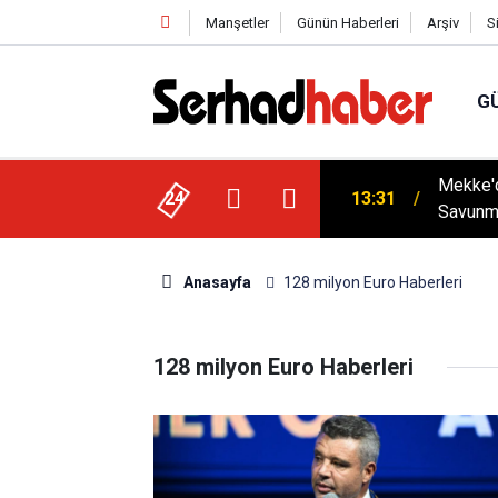
Manşetler
Günün Haberleri
Arşiv
S
G
Mekke'd
13:31
Savunm
24
18:28
YÜSİAD’
Anasayfa
128 milyon Euro Haberleri
128 milyon Euro Haberleri