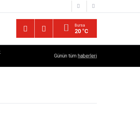
Bursa
20 °C
k
ret
18:06
Kırıkkale 6. Yörük Türkmen Şenliği Büyük İlgi Gö
Günün tüm
haberleri